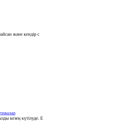
айсан және кендір с
тивалар
зды кезең күтілуде. Е