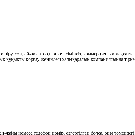
у, сондай-ақ автордың келісімінсіз, коммерциялық мақсатта са
 құқықты қорғау жөніндегі халықаралық компаниясында тіркел
ен-жайы немесе телефон нөмірі өзгертілген болса, оны төмендегі 