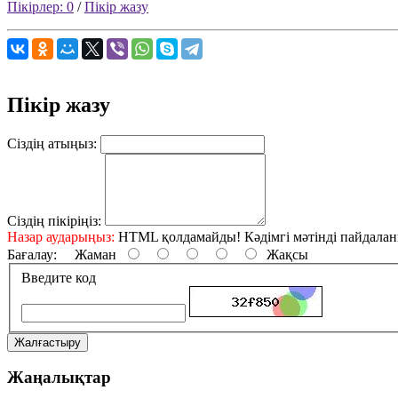
Пікірлер: 0
/
Пікір жазу
Пікір жазу
Сіздің атыңыз:
Сіздің пікіріңіз:
Назар аударыңыз:
HTML қолдамайды! Кәдімгі мәтінді пайдала
Бағалау:
Жаман
Жақсы
Введите код
Жалғастыру
Жаңалықтар