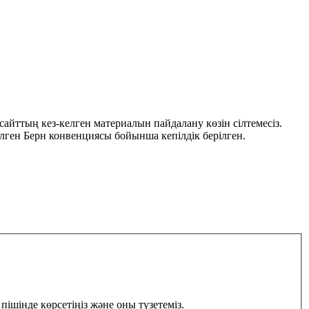
йттың кез-келген материалын пайдалану көзін сілтемесіз.
ген Берн конвенциясы бойынша кепілдік берілген.
пішінде көрсетіңіз және оны түзетеміз.