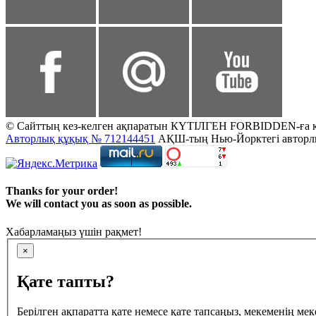
© Сайттың кез-келген ақпаратын КҮТІЛГЕН FORBIDDEN-ға көшір
Авторлық құқық № 712144451
АҚШ-тың Нью-Йорктегі авторлық
Thanks for your order!
We will contact you as soon as possible.
Хабарламаңыз үшін рақмет!
×
Қате тапты?
Берілген ақпаратта қате немесе қате тапсаңыз, мекеменің мек