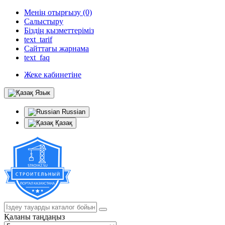
Менің отырғызу (0)
Салыстыру
Біздің қызметтеріміз
text_tarif
Сайттағы жарнама
text_faq
Жеке кабинетіне
Язык
Russian
Қазақ
Қаланы таңдаңыз