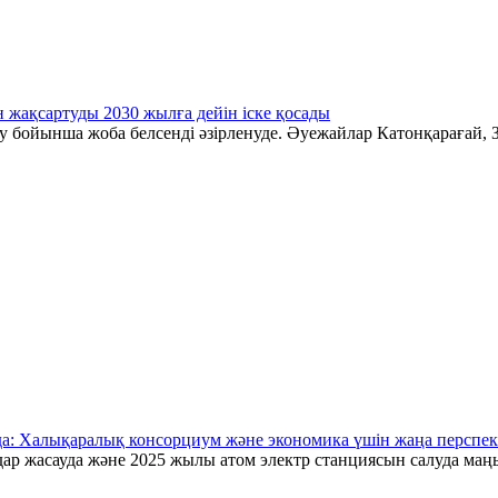
 жақсартуды 2030 жылға дейін іске қосады
у бойынша жоба белсенді әзірленуде. Әуежайлар Катонқарағай, З
да: Халықаралық консорциум және экономика үшін жаңа перспек
ар жасауда және 2025 жылы атом электр станциясын салуда маңы