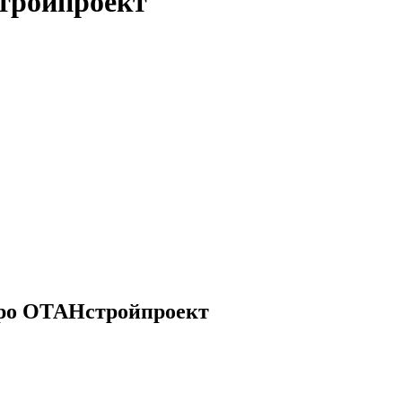
тройпроект
юро ОТАНстройпроект