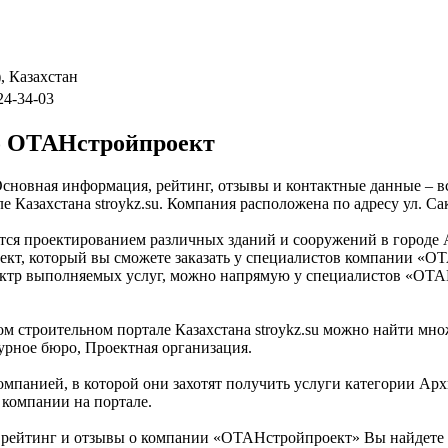
, Казахстан
524-34-03
о ОТАНстройпроект
сновная информация, рейтинг, отзывы и контактные данные – в
азахстана stroykz.su. Компания расположена по адресу ул. Сак
тся проектированием различных зданий и сооружений в городе А
оект, который вы сможете заказать у специалистов компании «
тр выполняемых услуг, можно напрямую у специалистов «ОТАНс
м строительном портале Казахстана stroykz.su можно найти мно
урное бюро, Проектная организация.
омпанией, в которой они захотят получить услуги категории Арх
компании на портале.
 рейтинг и отзывы о компании «ОТАНстройпроект» Вы найдете 