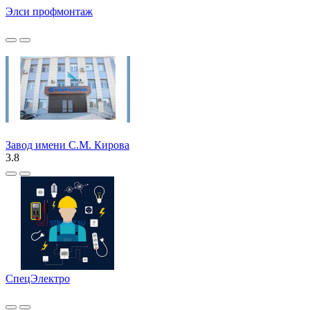
Элси профмонтаж
Завод имени С.М. Кирова
3.8
СпецЭлектро