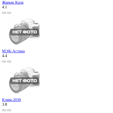
Жарык Кала
4.1
МЭК-Астана
4.4
Кэмм-2030
3.8