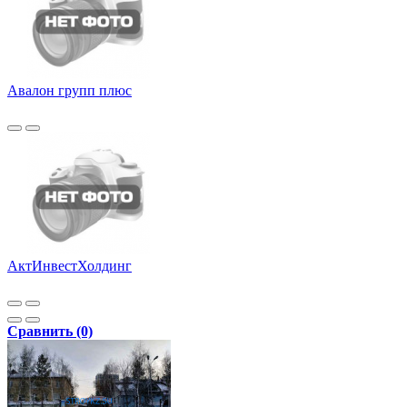
Авалон групп плюс
АктИнвестХолдинг
Сравнить (0)