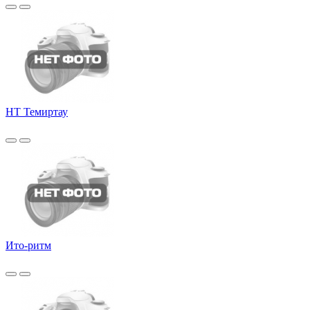
НТ Темиртау
Ито-ритм