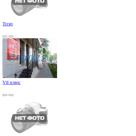
Тпэп
Vtl плюс