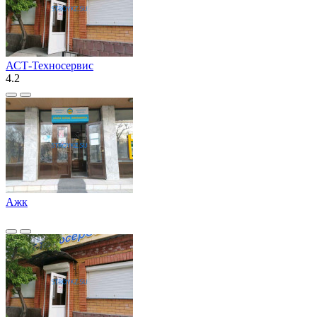
АСТ-Техносервис
4.2
Ажк