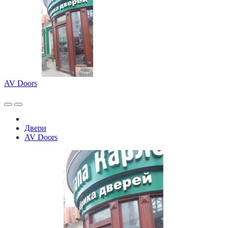
AV Doors
Двери
AV Doors