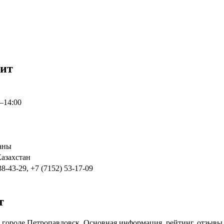
лит
0–14:00
аны
Казахстан
38-43-29, +7 (7152) 53-17-09
т
городе Петропавловск. Основная информация, рейтинг, отзывы 