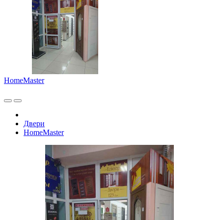
HomeMaster
Двери
HomeMaster