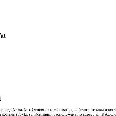
ut
t
 городе Алма-Ата. Основная информация, рейтинг, отзывы и кон
хстана stroykz.su. Компания расположена по адресу ул. Кабдолов