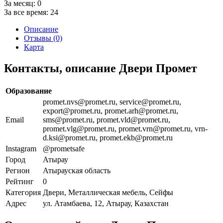
За месяц:
0
За все время:
24
Описание
Отзывы (0)
Карта
Контакты, описание Двери Промет
Образование
promet.nvs@promet.ru, service@promet.ru,
export@promet.ru, promet.arh@promet.ru,
Email
sms@promet.ru, promet.vld@promet.ru,
promet.vlg@promet.ru, promet.vrn@promet.ru, vrn-
d.ksi@promet.ru, promet.ekb@promet.ru
Instagram
@prometsafe
Город
Атырау
Регион
Атырауская область
Рейтинг
0
Категория
Двери, Металлическая мебель, Сейфы
Адрес
ул. Атамбаева, 12, Атырау, Казахстан