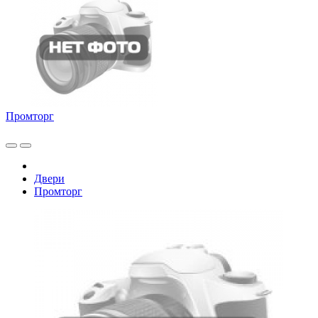
Промторг
Двери
Промторг