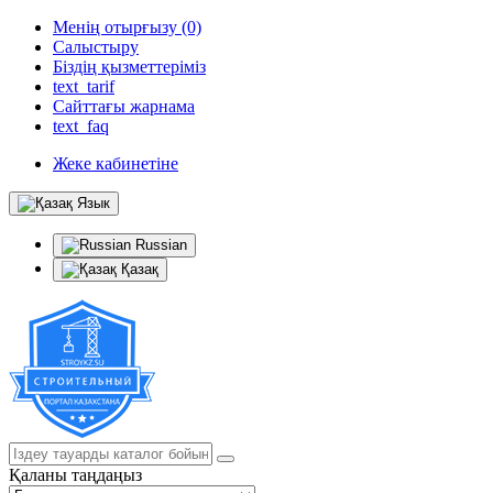
Менің отырғызу (0)
Салыстыру
Біздің қызметтеріміз
text_tarif
Сайттағы жарнама
text_faq
Жеке кабинетіне
Язык
Russian
Қазақ
Қаланы таңдаңыз