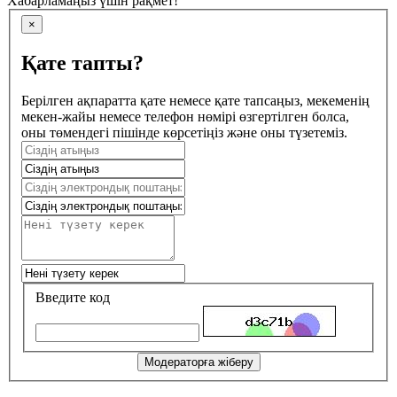
Хабарламаңыз үшін рақмет!
×
Қате тапты?
Берілген ақпаратта қате немесе қате тапсаңыз, мекеменің
мекен-жайы немесе телефон нөмірі өзгертілген болса,
оны төмендегі пішінде көрсетіңіз және оны түзетеміз.
Введите код
Модераторға жіберу