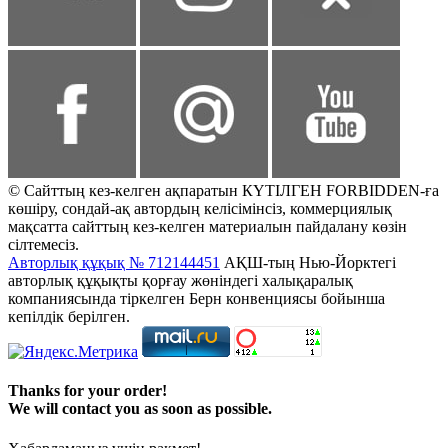
© Сайттың кез-келген ақпаратын КҮТІЛГЕН FORBIDDEN-ға
көшіру, сондай-ақ автордың келісімінсіз, коммерциялық
мақсатта сайттың кез-келген материалын пайдалану көзін
сілтемесіз.
Авторлық құқық № 712144451
АҚШ-тың Нью-Йорктегі
авторлық құқықты қорғау жөніндегі халықаралық
компаниясында тіркелген Берн конвенциясы бойынша
кепілдік берілген.
Thanks for your order!
We will contact you as soon as possible.