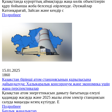
Қазақстанда курорттық аймақтарда жаңа көлік объектілерін
құру бойынша жоба белсенді әзірленуде. Әуежайлар
Катонқарағай, Зайсан және кендір с
Подробнее
15.01.2025
1860
Қазақстан бірінші атом станциясының құрылысына
дайындалуда: Халықаралық консорциум және экономика үшін
жаңа перспективалар
Қазақстан атом энергетикасын дамыту бағытында елеулі
қадамдар жасауда және 2025 жылы атом электр станциясын
салуда маңызды кезең күтілуде. Е
Подробнее
Барлық жаңалықтар