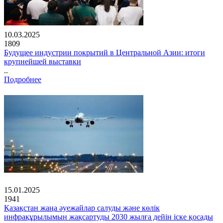
10.03.2025
1809
Будущее индустрии покрытий в Центральной Азии: итоги
крупнейшей выставки
..
Подробнее
15.01.2025
1941
Қазақстан жаңа әуежайлар салуды және көлік
инфрақұрылымын жақсартуды 2030 жылға дейін іске қосады