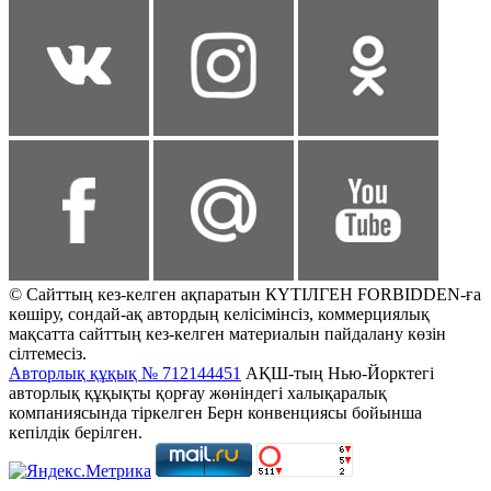
© Сайттың кез-келген ақпаратын КҮТІЛГЕН FORBIDDEN-ға
көшіру, сондай-ақ автордың келісімінсіз, коммерциялық
мақсатта сайттың кез-келген материалын пайдалану көзін
сілтемесіз.
Авторлық құқық № 712144451
АҚШ-тың Нью-Йорктегі
авторлық құқықты қорғау жөніндегі халықаралық
компаниясында тіркелген Берн конвенциясы бойынша
кепілдік берілген.