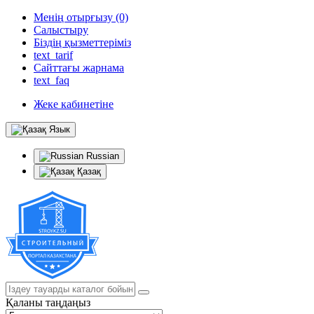
Менің отырғызу (0)
Салыстыру
Біздің қызметтеріміз
text_tarif
Сайттағы жарнама
text_faq
Жеке кабинетіне
Язык
Russian
Қазақ
Қаланы таңдаңыз