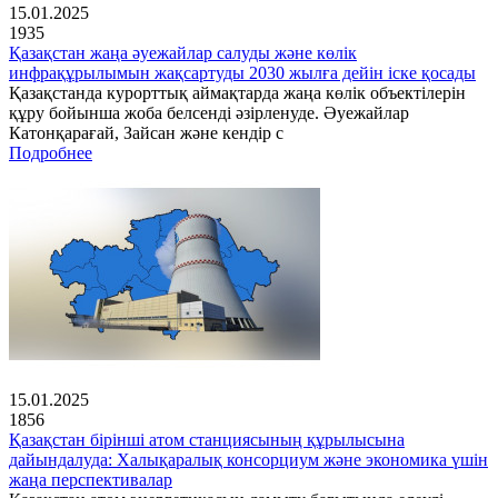
15.01.2025
1935
Қазақстан жаңа әуежайлар салуды және көлік
инфрақұрылымын жақсартуды 2030 жылға дейін іске қосады
Қазақстанда курорттық аймақтарда жаңа көлік объектілерін
құру бойынша жоба белсенді әзірленуде. Әуежайлар
Катонқарағай, Зайсан және кендір с
Подробнее
15.01.2025
1856
Қазақстан бірінші атом станциясының құрылысына
дайындалуда: Халықаралық консорциум және экономика үшін
жаңа перспективалар