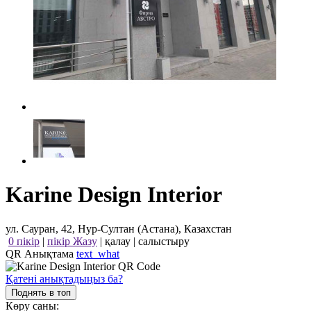
Karine Design Interior
ул. Сауран, 42, Нур-Султан (Астана), Казахстан
0 пікір
|
пікір Жазу
|
қалау
|
салыстыру
QR Анықтама
text_what
Қатені анықтадыңыз ба?
Поднять в топ
Көру саны: