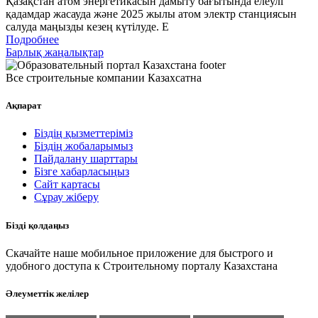
Қазақстан атом энергетикасын дамыту бағытында елеулі
қадамдар жасауда және 2025 жылы атом электр станциясын
салуда маңызды кезең күтілуде. Е
Подробнее
Барлық жаңалықтар
Все строительные компании Казахсатна
Ақпарат
Біздің қызметтеріміз
Біздің жобаларымыз
Пайдалану шарттары
Бізге хабарласыңыз
Сайт картасы
Сұрау жіберу
Бізді қолдаңыз
Скачайте наше мобильное приложение для быстрого и
удобного доступа к Строительному порталу Казахстана
Әлеуметтік желілер