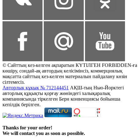
© Сайттың кез-келген ақпаратын КҮТІЛГЕН FORBIDDEN-ға
көшіру, сондай-ақ автордың келісімінсіз, коммерциялық
мақсатта сайттың кез-келген материалын пайдалану көзін
сілтемесіз.
Авторлық құқық № 712144451
АҚШ-тың Нью-Йорктегі
авторлық құқықты қорғау жөніндегі халықаралық
компаниясында тіркелген Берн конвенциясы бойынша
кепілдік берілген.
Thanks for your order!
We will contact you as soon as possible.