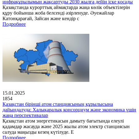
инфрақұрылымын жақсартуды 2030 жылға дейін іске қосады
Қазақстанда курорттық аймақтарда жаңа көлік объектілерін
құру бойынша жоба белсенді әзірленуде. Әуежайлар
Катонқарағай, Зайсан және кендір с
Подробнее
15.01.2025
1854
Қазақстан бірінші атом станциясының құрылысына
дайындалуда: Халықаралық консорциум және экономика үшін
жаңа перспективалар
Қазақстан атом энергетикасын дамыту бағытында елеулі
қадамдар жасауда және 2025 жылы атом электр станциясын
салуда маңызды кезең күтілуде. Е
Подробнее