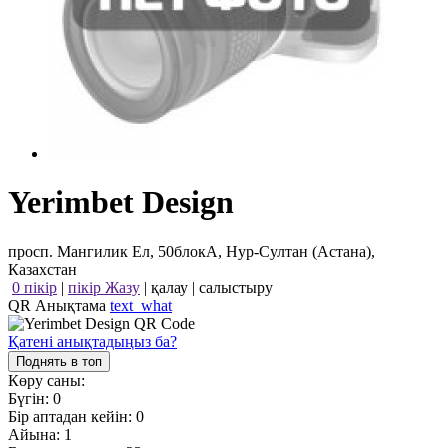
Yerimbet Design
просп. Мангилик Ел, 50блокА, Нур-Султан (Астана),
Казахстан
0 пікір
|
пікір Жазу
|
қалау
|
салыстыру
QR Анықтама
text_what
Қатені анықтадыңыз ба?
Поднять в топ
Көру саны:
Бүгін:
0
Бір аптадан кейін:
0
Айына:
1