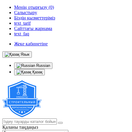
Менің отырғызу (0)
Салыстыру
Біздің қызметтеріміз
text_tarif
Сайттағы жарнама
text_faq
Жеке кабинетіне
Язык
Russian
Қазақ
Қаланы таңдаңыз