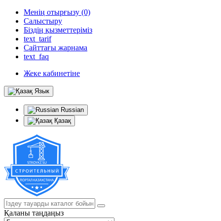
Менің отырғызу (0)
Салыстыру
Біздің қызметтеріміз
text_tarif
Сайттағы жарнама
text_faq
Жеке кабинетіне
Язык
Russian
Қазақ
Қаланы таңдаңыз