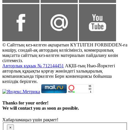
© Сайттың кез-келген ақпаратын КҮТІЛГЕН FORBIDDEN-ға
көшіру, сондай-ақ автордың келісімінсіз, коммерциялық
мақсатта сайттың кез-келген материалын пайдалану көзін
сілтемесіз.
Авторлық құқық № 712144451
АҚШ-тың Нью-Йорктегі
авторлық құқықты қорғау жөніндегі халықаралық
компаниясында тіркелген Берн конвенциясы бойынша
кепілдік берілген.
Thanks for your order!
We will contact you as soon as possible.
Хабарламаңыз үшін рақмет!
×