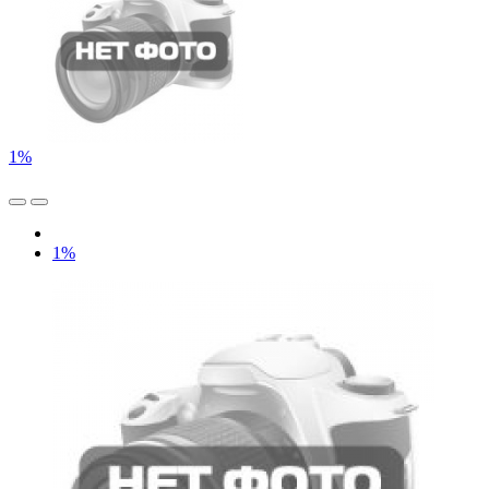
1%
1%