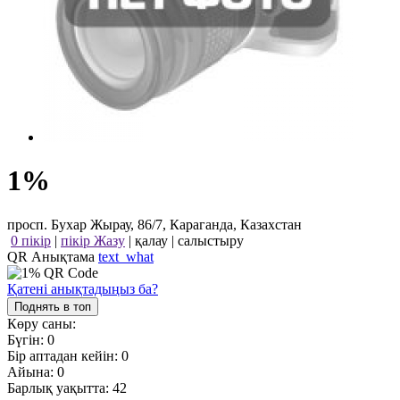
1%
просп. Бухар Жырау, 86/7, Караганда, Казахстан
0 пікір
|
пікір Жазу
|
қалау
|
салыстыру
QR Анықтама
text_what
Қатені анықтадыңыз ба?
Поднять в топ
Көру саны:
Бүгін:
0
Бір аптадан кейін:
0
Айына:
0
Барлық уақытта:
42