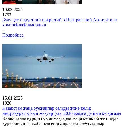
10.03.2025
1793
Будущее индустрии покрытий в Центральной Азии: итоги
крупнейшей выставки
..
Подробнее
15.01.2025
1926
Қазақстан жаңа әуежайлар салуды және көлік
инфрақұрылымын жақсартуды 2030 жылға дейін іске қосады
Қазақстанда курорттық аймақтарда жаңа көлік объектілерін
құру бойынша жоба белсенді әзірленуде. Әуежайлар