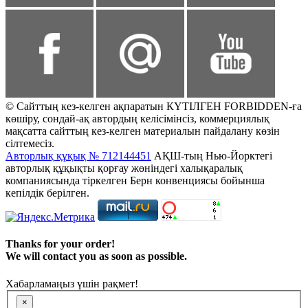
© Сайттың кез-келген ақпаратын КҮТІЛГЕН FORBIDDEN-ға
көшіру, сондай-ақ автордың келісімінсіз, коммерциялық
мақсатта сайттың кез-келген материалын пайдалану көзін
сілтемесіз.
Авторлық құқық № 712144451
АҚШ-тың Нью-Йорктегі
авторлық құқықты қорғау жөніндегі халықаралық
компаниясында тіркелген Берн конвенциясы бойынша
кепілдік берілген.
Thanks for your order!
We will contact you as soon as possible.
Хабарламаңыз үшін рақмет!
×