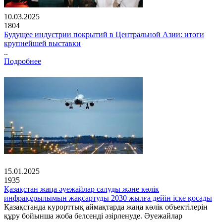
10.03.2025
1804
Будущее индустрии покрытий в Центральной Азии: итоги
крупнейшей выставки
..
Подробнее
15.01.2025
1935
Қазақстан жаңа әуежайлар салуды және көлік
инфрақұрылымын жақсартуды 2030 жылға дейін іске қосады
Қазақстанда курорттық аймақтарда жаңа көлік объектілерін
құру бойынша жоба белсенді әзірленуде. Әуежайлар