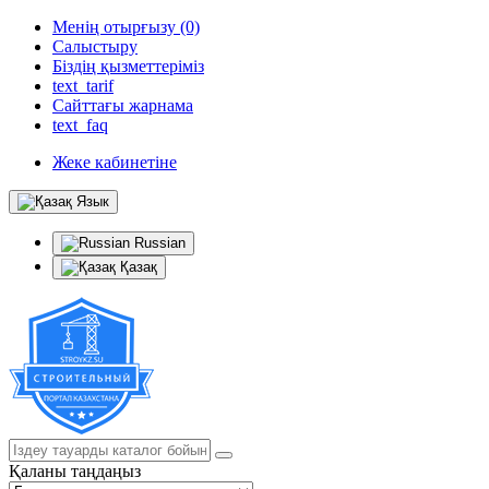
Менің отырғызу (0)
Салыстыру
Біздің қызметтеріміз
text_tarif
Сайттағы жарнама
text_faq
Жеке кабинетіне
Язык
Russian
Қазақ
Қаланы таңдаңыз