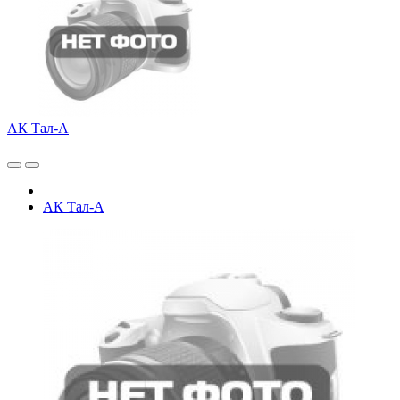
АК Тал-А
АК Тал-А