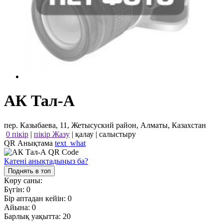
АК Тал-А
пер. Казыбаева, 11, Жетысуский район, Алматы, Казахстан
0 пікір
|
пікір Жазу
|
қалау
|
салыстыру
QR Анықтама
text_what
Қатені анықтадыңыз ба?
Поднять в топ
Көру саны:
Бүгін:
0
Бір аптадан кейін:
0
Айына:
0
Барлық уақытта:
20