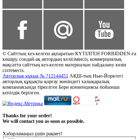
© Сайттың кез-келген ақпаратын КҮТІЛГЕН FORBIDDEN-ға
көшіру, сондай-ақ автордың келісімінсіз, коммерциялық
мақсатта сайттың кез-келген материалын пайдалану көзін
сілтемесіз.
Авторлық құқық № 712144451
АҚШ-тың Нью-Йорктегі
авторлық құқықты қорғау жөніндегі халықаралық
компаниясында тіркелген Берн конвенциясы бойынша
кепілдік берілген.
Thanks for your order!
We will contact you as soon as possible.
Хабарламаңыз үшін рақмет!