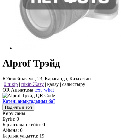
Alprof Трэйд
Юбилейная ул., 23, Караганда, Казахстан
0 пікір
|
пікір Жазу
|
қалау
|
салыстыру
QR Анықтама
text_what
Қатені анықтадыңыз ба?
Поднять в топ
Көру саны:
Бүгін:
0
Бір аптадан кейін:
0
Айына:
0
Барлық уақытта:
19