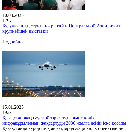
10.03.2025
1797
Будущее индустрии покрытий в Центральной Азии: итоги
крупнейшей выставки
..
Подробнее
15.01.2025
1928
Қазақстан жаңа әуежайлар салуды және көлік
инфрақұрылымын жақсартуды 2030 жылға дейін іске қосады
Қазақстанда курорттық аймақтарда жаңа көлік объектілерін