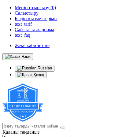
Менің отырғызу (0)
Салыстыру
Біздің қызметтеріміз
text_tarif
Сайттағы жарнама
text_faq
Жеке кабинетіне
Язык
Russian
Қазақ
Қаланы таңдаңыз