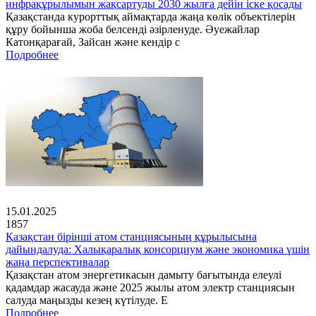
инфрақұрылымын жақсартуды 2030 жылға дейін іске қосады
Қазақстанда курорттық аймақтарда жаңа көлік объектілерін
құру бойынша жоба белсенді әзірленуде. Әуежайлар
Катонқарағай, Зайсан және кендір с
Подробнее
15.01.2025
1857
Қазақстан бірінші атом станциясының құрылысына
дайындалуда: Халықаралық консорциум және экономика үшін
жаңа перспективалар
Қазақстан атом энергетикасын дамыту бағытында елеулі
қадамдар жасауда және 2025 жылы атом электр станциясын
салуда маңызды кезең күтілуде. Е
Подробнее