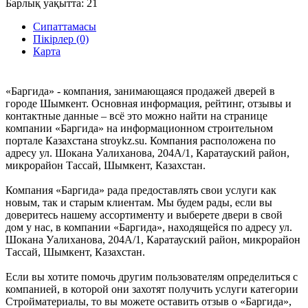
Барлық уақытта:
21
Сипаттамасы
Пікірлер (0)
Карта
«Баргида» - компания, занимающаяся продажей дверей в
городе Шымкент. Основная информация, рейтинг, отзывы и
контактные данные – всё это можно найти на странице
компании «Баргида» на информационном строительном
портале Казахстана stroykz.su. Компания расположена по
адресу ул. Шокана Уалиханова, 204А/1, Каратауский район,
микрорайон Тассай, Шымкент, Казахстан.
Компания «Баргида» рада предоставлять свои услуги как
новым, так и старым клиентам. Мы будем рады, если вы
доверитесь нашему ассортименту и выберете двери в свой
дом у нас, в компании «Баргида», находящейся по адресу ул.
Шокана Уалиханова, 204А/1, Каратауский район, микрорайон
Тассай, Шымкент, Казахстан.
Если вы хотите помочь другим пользователям определиться с
компанией, в которой они захотят получить услуги категории
Стройматериалы, то вы можете оставить отзыв о «Баргида»,