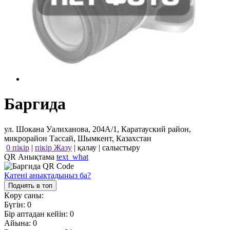
Баргида
ул. Шокана Уалиханова, 204А/1, Каратауский район,
микрорайон Тассай, Шымкент, Казахстан
0 пікір
|
пікір Жазу
|
қалау
|
салыстыру
QR Анықтама
text_what
Қатені анықтадыңыз ба?
Поднять в топ
Көру саны:
Бүгін:
0
Бір аптадан кейін:
0
Айына:
0