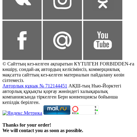
© Сайттың кез-келген ақпаратын КҮТІЛГЕН FORBIDDEN-ға
көшіру, сондай-ақ автордың келісімінсіз, коммерциялық
мақсатта сайттың кез-келген материалын пайдалану көзін
сілтемесіз.
Авторлық құқық № 712144451
АҚШ-тың Нью-Йорктегі
авторлық құқықты қорғау жөніндегі халықаралық
компаниясында тіркелген Берн конвенциясы бойынша
кепілдік берілген.
Thanks for your order!
We will contact you as soon as possible.