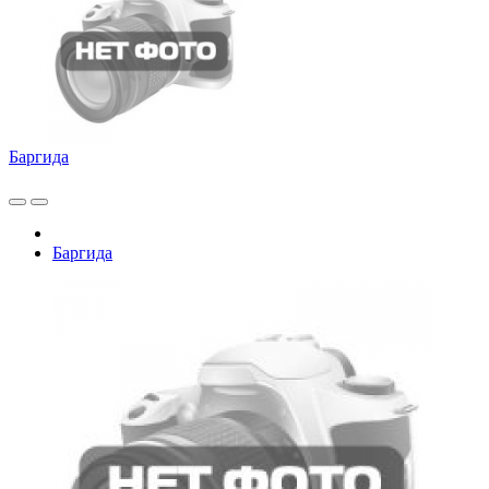
Баргида
Баргида