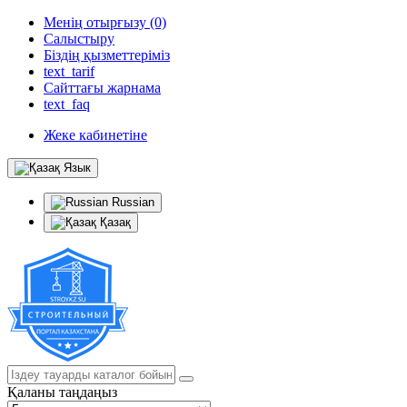
Менің отырғызу (0)
Салыстыру
Біздің қызметтеріміз
text_tarif
Сайттағы жарнама
text_faq
Жеке кабинетіне
Язык
Russian
Қазақ
Қаланы таңдаңыз