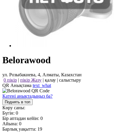
Belorawood
ул. Розыбакиева, 4, Алматы, Казахстан
0 пікір
|
пікір Жазу
|
қалау
|
салыстыру
QR Анықтама
text_what
Қатені анықтадыңыз ба?
Поднять в топ
Көру саны:
Бүгін:
0
Бір аптадан кейін:
0
Айына:
0
Барлық уақытта:
19