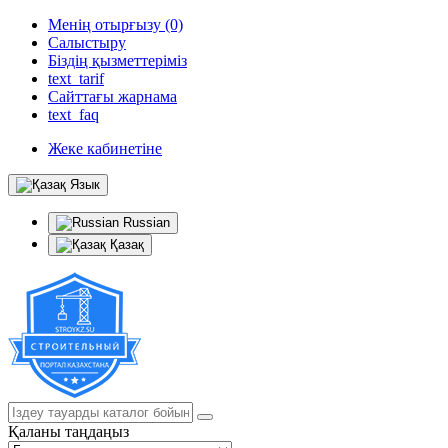
Менің отырғызу (0)
Салыстыру
Біздің қызметтеріміз
text_tarif
Сайттағы жарнама
text_faq
Жеке кабинетіне
Язык
Russian
Қазақ
Қаланы таңдаңыз