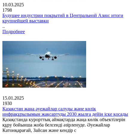
10.03.2025
1798
Будущее индустрии покрытий в Центральной Азии: итоги
крупнейшей выставки
..
Подробнее
15.01.2025
1930
Қазақстан жаңа әуежайлар салуды және көлік
инфрақұрылымын жақсартуды 2030 жылға дейін іске қосады
Қазақстанда курорттық аймақтарда жаңа көлік объектілерін
құру бойынша жоба белсенді әзірленуде. Әуежайлар
Катонқарағай, Зайсан және кендір с