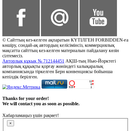
© Сайттың кез-келген ақпаратын КҮТІЛГЕН FORBIDDEN-ға
көшіру, сондай-ақ автордың келісімінсіз, коммерциялық
мақсатта сайттың кез-келген материалын пайдалану көзін
сілтемесіз.
Авторлық құқық № 712144451
АҚШ-тың Нью-Йорктегі
авторлық құқықты қорғау жөніндегі халықаралық
компаниясында тіркелген Берн конвенциясы бойынша
кепілдік берілген.
Thanks for your order!
We will contact you as soon as possible.
Хабарламаңыз үшін рақмет!
×