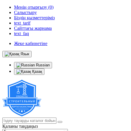
Менің отырғызу (0)
Салыстыру
Біздің қызметтеріміз
text_tarif
Сайттағы жарнама
text_faq
Жеке кабинетіне
Язык
Russian
Қазақ
Қаланы таңдаңыз