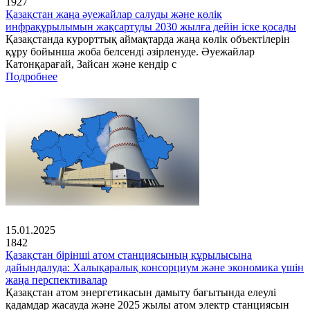
1927
Қазақстан жаңа әуежайлар салуды және көлік
инфрақұрылымын жақсартуды 2030 жылға дейін іске қосады
Қазақстанда курорттық аймақтарда жаңа көлік объектілерін
құру бойынша жоба белсенді әзірленуде. Әуежайлар
Катонқарағай, Зайсан және кендір с
Подробнее
15.01.2025
1842
Қазақстан бірінші атом станциясының құрылысына
дайындалуда: Халықаралық консорциум және экономика үшін
жаңа перспективалар
Қазақстан атом энергетикасын дамыту бағытында елеулі
қадамдар жасауда және 2025 жылы атом электр станциясын