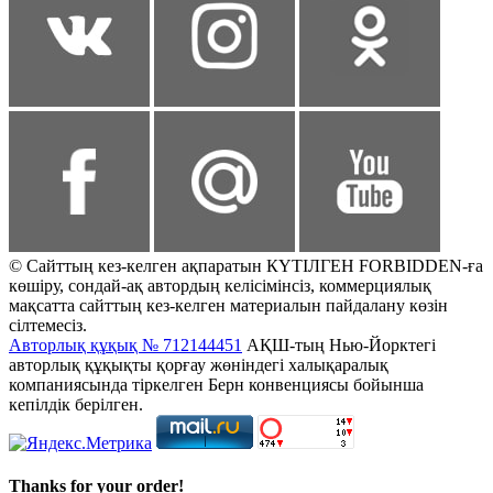
© Сайттың кез-келген ақпаратын КҮТІЛГЕН FORBIDDEN-ға
көшіру, сондай-ақ автордың келісімінсіз, коммерциялық
мақсатта сайттың кез-келген материалын пайдалану көзін
сілтемесіз.
Авторлық құқық № 712144451
АҚШ-тың Нью-Йорктегі
авторлық құқықты қорғау жөніндегі халықаралық
компаниясында тіркелген Берн конвенциясы бойынша
кепілдік берілген.
Thanks for your order!