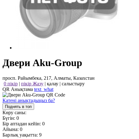
Двери Aku-Group
просп. Райымбека, 217, Алматы, Казахстан
0 пікір
|
пікір Жазу
|
қалау
|
салыстыру
QR Анықтама
text_what
Қатені анықтадыңыз ба?
Поднять в топ
Көру саны:
Бүгін:
0
Бір аптадан кейін:
0
Айына:
0
Барлық уақытта:
9