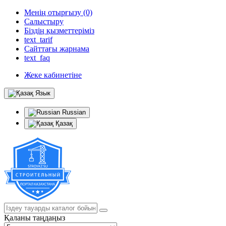
Менің отырғызу (0)
Салыстыру
Біздің қызметтеріміз
text_tarif
Сайттағы жарнама
text_faq
Жеке кабинетіне
Язык
Russian
Қазақ
Қаланы таңдаңыз