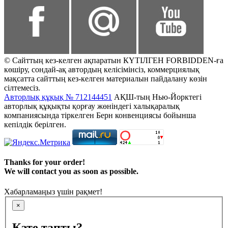
© Сайттың кез-келген ақпаратын КҮТІЛГЕН FORBIDDEN-ға
көшіру, сондай-ақ автордың келісімінсіз, коммерциялық
мақсатта сайттың кез-келген материалын пайдалану көзін
сілтемесіз.
Авторлық құқық № 712144451
АҚШ-тың Нью-Йорктегі
авторлық құқықты қорғау жөніндегі халықаралық
компаниясында тіркелген Берн конвенциясы бойынша
кепілдік берілген.
Thanks for your order!
We will contact you as soon as possible.
Хабарламаңыз үшін рақмет!
×
Қате тапты?