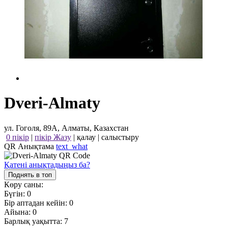
Dveri-Almaty
ул. Гоголя, 89А, Алматы, Казахстан
0 пікір
|
пікір Жазу
|
қалау
|
салыстыру
QR Анықтама
text_what
Қатені анықтадыңыз ба?
Поднять в топ
Көру саны:
Бүгін:
0
Бір аптадан кейін:
0
Айына:
0
Барлық уақытта:
7