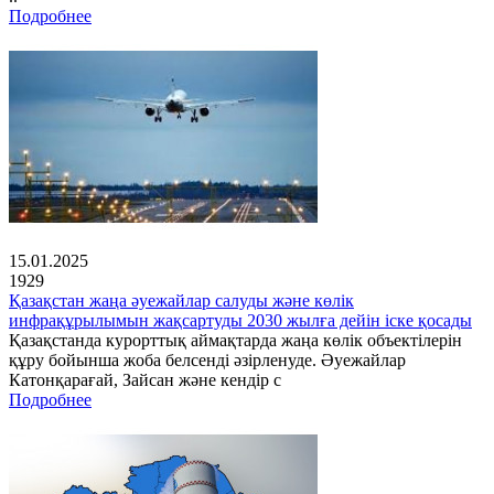
Подробнее
15.01.2025
1929
Қазақстан жаңа әуежайлар салуды және көлік
инфрақұрылымын жақсартуды 2030 жылға дейін іске қосады
Қазақстанда курорттық аймақтарда жаңа көлік объектілерін
құру бойынша жоба белсенді әзірленуде. Әуежайлар
Катонқарағай, Зайсан және кендір с
Подробнее