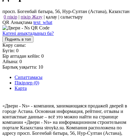
просп. Богенбай батыра, 56, Нур-Султан (Астана), Казахстан
0 пікір
|
пікір Жазу
|
қалау
|
салыстыру
QR Анықтама
text_what
Қатені анықтадыңыз ба?
Поднять в топ
Көру саны:
Бүгін:
0
Бір аптадан кейін:
0
Айына:
0
Барлық уақытта:
10
Сипаттамасы
Пікірлер (0)
Карта
«Двери - Ns» - компания, занимающаяся продажей дверей в
городе Астана. Основная информация, рейтинг, отзывы и
контактные данные – всё это можно найти на странице
компании «Двери - Ns» на информационном строительном
портале Казахстана stroykz.su. Компания расположена по
адресу просп. Богенбай батыра, 56, Нур-Султан (Астана),