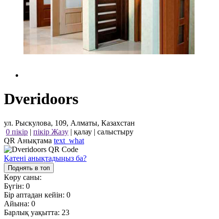
Dveridoors
ул. Рыскулова, 109, Алматы, Казахстан
0 пікір
|
пікір Жазу
|
қалау
|
салыстыру
QR Анықтама
text_what
Қатені анықтадыңыз ба?
Поднять в топ
Көру саны:
Бүгін:
0
Бір аптадан кейін:
0
Айына:
0
Барлық уақытта:
23