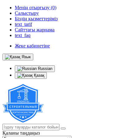
Менің отырғызу (0)
Салыстыру
Біздің қызметтеріміз
text_tarif
Сайттағы жарнама
text_faq
Жеке кабинетіне
Язык
Russian
Қазақ
Қаланы таңдаңыз