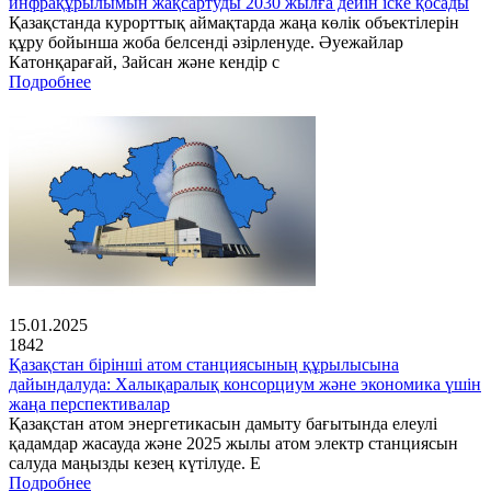
инфрақұрылымын жақсартуды 2030 жылға дейін іске қосады
Қазақстанда курорттық аймақтарда жаңа көлік объектілерін
құру бойынша жоба белсенді әзірленуде. Әуежайлар
Катонқарағай, Зайсан және кендір с
Подробнее
15.01.2025
1842
Қазақстан бірінші атом станциясының құрылысына
дайындалуда: Халықаралық консорциум және экономика үшін
жаңа перспективалар
Қазақстан атом энергетикасын дамыту бағытында елеулі
қадамдар жасауда және 2025 жылы атом электр станциясын
салуда маңызды кезең күтілуде. Е
Подробнее