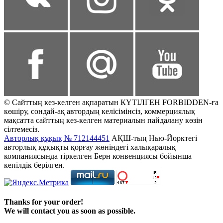
© Сайттың кез-келген ақпаратын КҮТІЛГЕН FORBIDDEN-ға
көшіру, сондай-ақ автордың келісімінсіз, коммерциялық
мақсатта сайттың кез-келген материалын пайдалану көзін
сілтемесіз.
Авторлық құқық № 712144451
АҚШ-тың Нью-Йорктегі
авторлық құқықты қорғау жөніндегі халықаралық
компаниясында тіркелген Берн конвенциясы бойынша
кепілдік берілген.
Thanks for your order!
We will contact you as soon as possible.