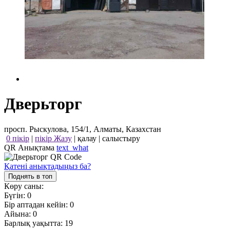
Дверьторг
просп. Рыскулова, 154/1, Алматы, Казахстан
0 пікір
|
пікір Жазу
|
қалау
|
салыстыру
QR Анықтама
text_what
Қатені анықтадыңыз ба?
Поднять в топ
Көру саны:
Бүгін:
0
Бір аптадан кейін:
0
Айына:
0
Барлық уақытта:
19