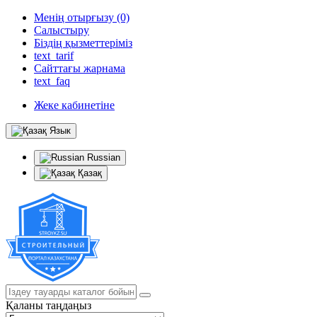
Менің отырғызу (0)
Салыстыру
Біздің қызметтеріміз
text_tarif
Сайттағы жарнама
text_faq
Жеке кабинетіне
Язык
Russian
Қазақ
Қаланы таңдаңыз