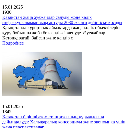
15.01.2025
1930
Қазақстан жаңа әуежайлар салуды және көлік
инфрақұрылымын жақсартуды 2030 жылға дейін іске қосады
Қазақстанда курорттық аймақтарда жаңа көлік объектілерін
құру бойынша жоба белсенді әзірленуде. Әуежайлар
Катонқарағай, Зайсан және кендір с
Подробнее
15.01.2025
1845
Қазақстан бірінші атом станциясының құрылысына
дайындалуда: Халықаралық консорциум және экономика үшін
жаңа перспективалар