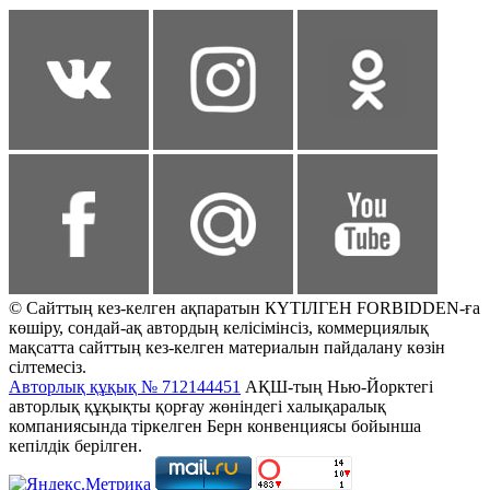
© Сайттың кез-келген ақпаратын КҮТІЛГЕН FORBIDDEN-ға
көшіру, сондай-ақ автордың келісімінсіз, коммерциялық
мақсатта сайттың кез-келген материалын пайдалану көзін
сілтемесіз.
Авторлық құқық № 712144451
АҚШ-тың Нью-Йорктегі
авторлық құқықты қорғау жөніндегі халықаралық
компаниясында тіркелген Берн конвенциясы бойынша
кепілдік берілген.