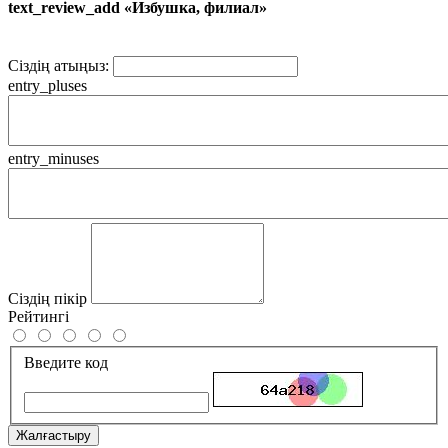
text_review_add «Избушка, филиал»
Сіздің атыңыз:
entry_pluses
entry_minuses
Сіздің пікір
Рейтингі
Введите код
Жалғастыру