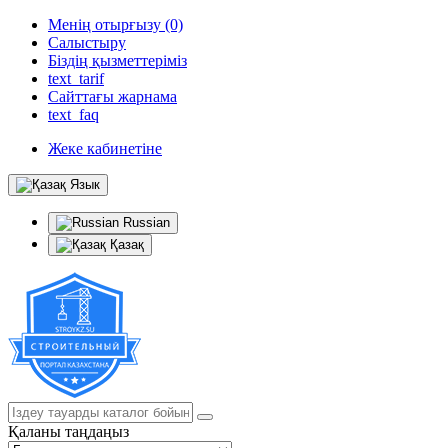
Менің отырғызу (0)
Салыстыру
Біздің қызметтеріміз
text_tarif
Сайттағы жарнама
text_faq
Жеке кабинетіне
Язык
Russian
Қазақ
Қаланы таңдаңыз