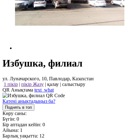
Избушка, филиал
ул. Луначарского, 10, Павлодар, Казахстан
1 пікір
|
пікір Жазу
|
қалау
|
салыстыру
QR Анықтама
text_what
Қатені анықтадыңыз ба?
Поднять в топ
Көру саны:
Бүгін:
0
Бір аптадан кейін:
0
Айына:
1
Барлық уақытта:
12