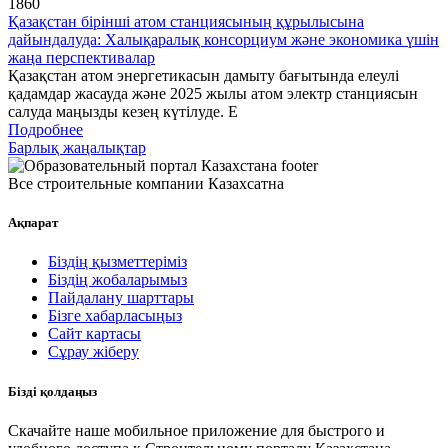
1860
Қазақстан бірінші атом станциясының құрылысына
дайындалуда: Халықаралық консорциум және экономика үшін
жаңа перспективалар
Қазақстан атом энергетикасын дамыту бағытында елеулі
қадамдар жасауда және 2025 жылы атом электр станциясын
салуда маңызды кезең күтілуде. Е
Подробнее
Барлық жаңалықтар
Все строительные компании Казахсатна
Ақпарат
Біздің қызметтеріміз
Біздің жобаларымыз
Пайдалану шарттары
Бізге хабарласыңыз
Сайт картасы
Сұрау жіберу
Бізді қолдаңыз
Скачайте наше мобильное приложение для быстрого и