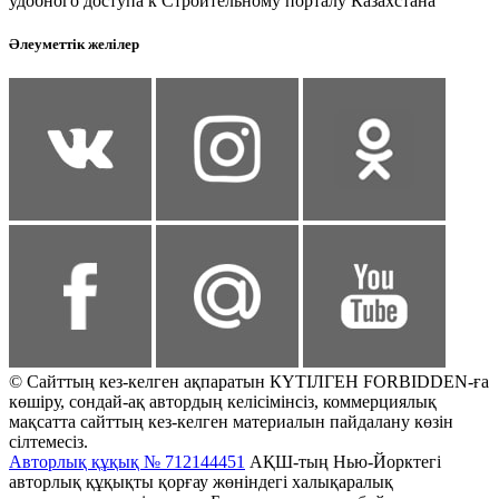
удобного доступа к Строительному порталу Казахстана
Әлеуметтік желілер
© Сайттың кез-келген ақпаратын КҮТІЛГЕН FORBIDDEN-ға
көшіру, сондай-ақ автордың келісімінсіз, коммерциялық
мақсатта сайттың кез-келген материалын пайдалану көзін
сілтемесіз.
Авторлық құқық № 712144451
АҚШ-тың Нью-Йорктегі
авторлық құқықты қорғау жөніндегі халықаралық