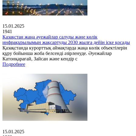
15.01.2025
1941
Қазақстан жаңа әуежайлар салуды және көлік
инфрақұрылымын жақсартуды 2030 жылға дейін іске қосады
Қазақстанда курорттық аймақтарда жаңа көлік объектілерін
құру бойынша жоба белсенді әзірленуде. Әуежайлар
Катонқарағай, Зайсан және кендір с
Подробнее
15.01.2025