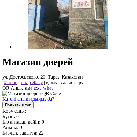
Магазин дверей
ул. Достоевского, 20, Тараз, Казахстан
0 пікір
|
пікір Жазу
|
қалау
|
салыстыру
QR Анықтама
text_what
Қатені анықтадыңыз ба?
Поднять в топ
Көру саны:
Бүгін:
0
Бір аптадан кейін:
0
Айына:
0
Барлық уақытта:
22