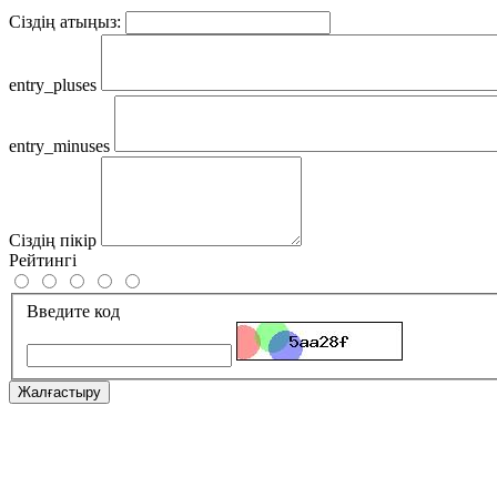
Сіздің атыңыз:
entry_pluses
entry_minuses
Сіздің пікір
Рейтингі
Введите код
Жалғастыру