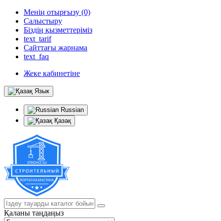
Менің отырғызу (0)
Салыстыру
Біздің қызметтеріміз
text_tarif
Сайттағы жарнама
text_faq
Жеке кабинетіне
Язык
Russian
Қазақ
Қаланы таңдаңыз