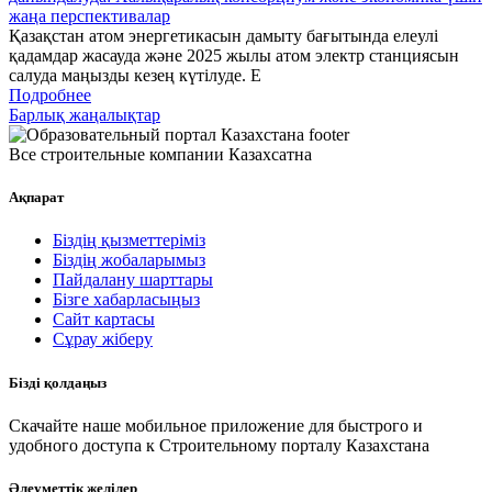
жаңа перспективалар
Қазақстан атом энергетикасын дамыту бағытында елеулі
қадамдар жасауда және 2025 жылы атом электр станциясын
салуда маңызды кезең күтілуде. Е
Подробнее
Барлық жаңалықтар
Все строительные компании Казахсатна
Ақпарат
Біздің қызметтеріміз
Біздің жобаларымыз
Пайдалану шарттары
Бізге хабарласыңыз
Сайт картасы
Сұрау жіберу
Бізді қолдаңыз
Скачайте наше мобильное приложение для быстрого и
удобного доступа к Строительному порталу Казахстана
Әлеуметтік желілер