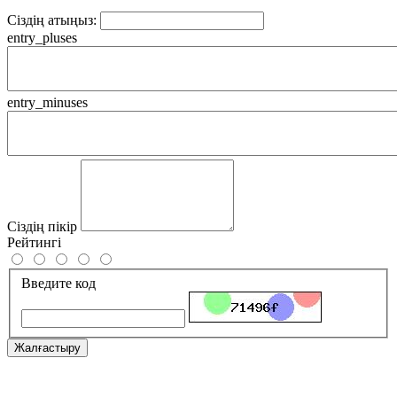
Сіздің атыңыз:
entry_pluses
entry_minuses
Сіздің пікір
Рейтингі
Введите код
Жалғастыру