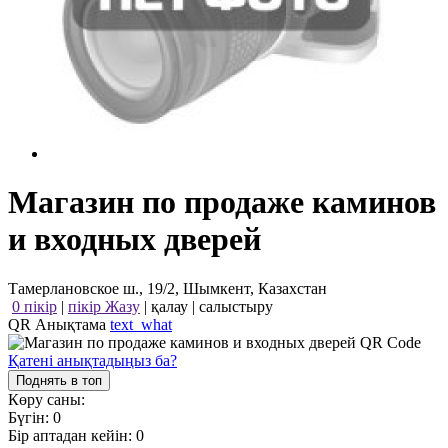
Магазин по продаже каминов
и входных дверей
Тамерлановское ш., 19/2, Шымкент, Казахстан
0 пікір
|
пікір Жазу
|
қалау
|
салыстыру
QR Анықтама
text_what
Қатені анықтадыңыз ба?
Поднять в топ
Көру саны:
Бүгін:
0
Бір аптадан кейін:
0