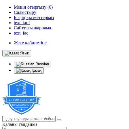
Менің отырғызу (0)
Салыстыру
Біздің қызметтеріміз
text_tarif
Сайттағы жарнама
text_faq
Жеке кабинетіне
Язык
Russian
Қазақ
Қаланы таңдаңыз