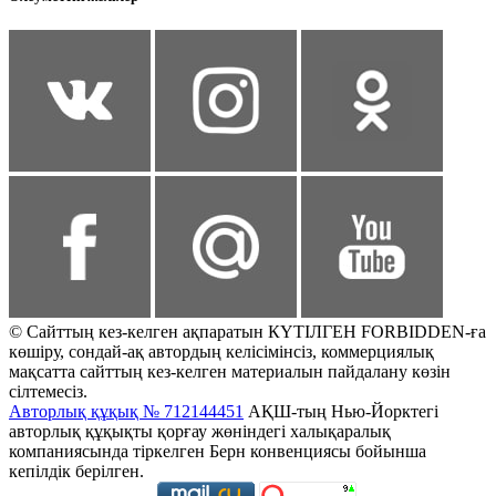
© Сайттың кез-келген ақпаратын КҮТІЛГЕН FORBIDDEN-ға
көшіру, сондай-ақ автордың келісімінсіз, коммерциялық
мақсатта сайттың кез-келген материалын пайдалану көзін
сілтемесіз.
Авторлық құқық № 712144451
АҚШ-тың Нью-Йорктегі
авторлық құқықты қорғау жөніндегі халықаралық
компаниясында тіркелген Берн конвенциясы бойынша
кепілдік берілген.