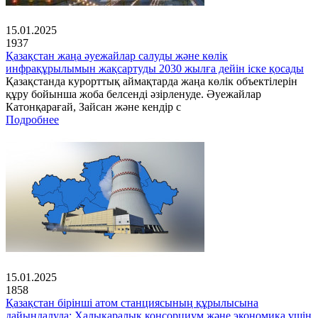
15.01.2025
1937
Қазақстан жаңа әуежайлар салуды және көлік
инфрақұрылымын жақсартуды 2030 жылға дейін іске қосады
Қазақстанда курорттық аймақтарда жаңа көлік объектілерін
құру бойынша жоба белсенді әзірленуде. Әуежайлар
Катонқарағай, Зайсан және кендір с
Подробнее
15.01.2025
1858
Қазақстан бірінші атом станциясының құрылысына
дайындалуда: Халықаралық консорциум және экономика үшін