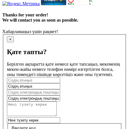
Thanks for your order!
We will contact you as soon as possible.
Хабарламаңыз үшін рақмет!
×
Қате тапты?
Берілген ақпаратта қате немесе қате тапсаңыз, мекеменің
мекен-жайы немесе телефон нөмірі өзгертілген болса,
оны төмендегі пішінде көрсетіңіз және оны түзетеміз.
Введите код