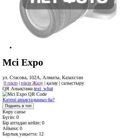
Mci Expo
ул. Стасова, 102А, Алматы, Казахстан
0 пікір
|
пікір Жазу
|
қалау
|
салыстыру
QR Анықтама
text_what
Қатені анықтадыңыз ба?
Поднять в топ
Көру саны:
Бүгін:
0
Бір аптадан кейін:
0
Айына:
0
Барлық уақытта:
12