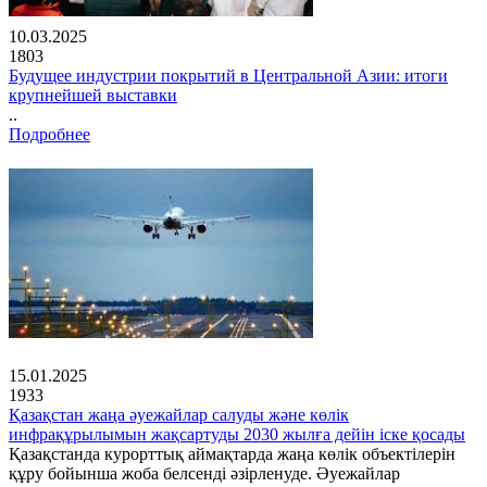
10.03.2025
1803
Будущее индустрии покрытий в Центральной Азии: итоги
крупнейшей выставки
..
Подробнее
15.01.2025
1933
Қазақстан жаңа әуежайлар салуды және көлік
инфрақұрылымын жақсартуды 2030 жылға дейін іске қосады
Қазақстанда курорттық аймақтарда жаңа көлік объектілерін
құру бойынша жоба белсенді әзірленуде. Әуежайлар