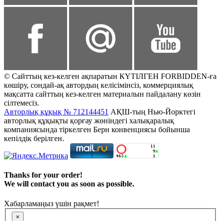
© Сайттың кез-келген ақпаратын КҮТІЛГЕН FORBIDDEN-ға
көшіру, сондай-ақ автордың келісімінсіз, коммерциялық
мақсатта сайттың кез-келген материалын пайдалану көзін
сілтемесіз.
Авторлық құқық № 712144451
АҚШ-тың Нью-Йорктегі
авторлық құқықты қорғау жөніндегі халықаралық
компаниясында тіркелген Берн конвенциясы бойынша
кепілдік берілген.
Thanks for your order!
We will contact you as soon as possible.
Хабарламаңыз үшін рақмет!
×