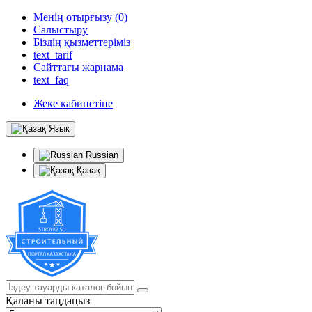
Менің отырғызу (0)
Салыстыру
Біздің қызметтеріміз
text_tarif
Сайттағы жарнама
text_faq
Жеке кабинетіне
Язык
Russian
Қазақ
Қаланы таңдаңыз