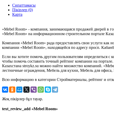
Сипаттамасы
Пікірлер (0)
Карта
«Mebel Room» - компания, занимающаяся продажей дверей в го
«Mebel Room» на информационном строительном портале Казахст
Компания «Mebel Room» рада предоставлять свои услуги как но
компании «Mebel Room», находящейся по адресу просп. Кабанба
Если вы хотите помочь другим пользователям определиться с к
чтобы помочь составить точный рейтинг компании на портале.
Казахстана stroykz.su можно найти множество компаний. «Mebe
лестничные ограждения, Мебель для кухни, Мебель для офиса, М
Всю информацию в категории Стройматериалы, рейтинг и отзы
Жоқ пікірлер бұл тауар.
text_review_add «Mebel Room»