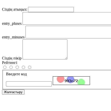
Сіздің атыңыз:
entry_pluses
entry_minuses
Сіздің пікір
Рейтингі
Введите код
Жалғастыру