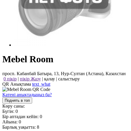
Mebel Room
просп. Кабанбай Батыра, 13, Нур-Султан (Астана), Казахстан
0 пікір
|
пікір Жазу
|
қалау
|
салыстыру
QR Анықтама
text_what
Қатені анықтадыңыз ба?
Поднять в топ
Көру саны:
Бүгін:
0
Бір аптадан кейін:
0
Айына:
0
Барлық уақытта:
8