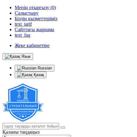
Менің отырғызу (0)
Салыстыру
Біздің қызметтеріміз
text_tarif
Сайттағы жарнама
text_faq
Жеке кабинетіне
Язык
Russian
Қазақ
Қаланы таңдаңыз