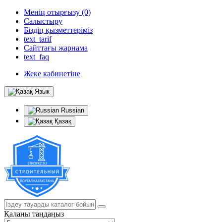
Менің отырғызу (0)
Салыстыру
Біздің қызметтеріміз
text_tarif
Сайттағы жарнама
text_faq
Жеке кабинетіне
Язык
Russian
Қазақ
Қаланы таңдаңыз