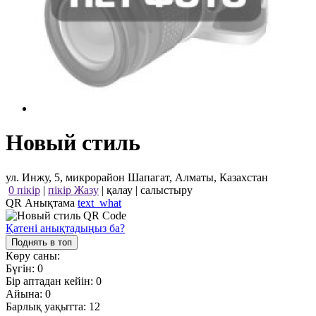
Новый стиль
ул. Инжу, 5, микрорайон Шапагат, Алматы, Казахстан
0 пікір
|
пікір Жазу
|
қалау
|
салыстыру
QR Анықтама
text_what
Қатені анықтадыңыз ба?
Поднять в топ
Көру саны:
Бүгін:
0
Бір аптадан кейін:
0
Айына:
0
Барлық уақытта:
12