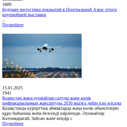
1809
Будущее индустрии покрытий в Центральной Азии: итоги
крупнейшей выставки
..
Подробнее
15.01.2025
1941
Қазақстан жаңа әуежайлар салуды және көлік
инфрақұрылымын жақсартуды 2030 жылға дейін іске қосады
Қазақстанда курорттық аймақтарда жаңа көлік объектілерін
құру бойынша жоба белсенді әзірленуде. Әуежайлар
Катонқарағай, Зайсан және кендір с
Подробнее