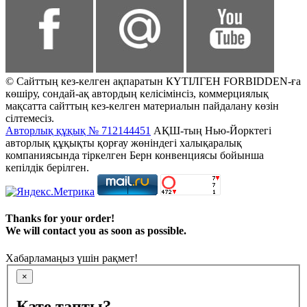
© Сайттың кез-келген ақпаратын КҮТІЛГЕН FORBIDDEN-ға
көшіру, сондай-ақ автордың келісімінсіз, коммерциялық
мақсатта сайттың кез-келген материалын пайдалану көзін
сілтемесіз.
Авторлық құқық № 712144451
АҚШ-тың Нью-Йорктегі
авторлық құқықты қорғау жөніндегі халықаралық
компаниясында тіркелген Берн конвенциясы бойынша
кепілдік берілген.
Thanks for your order!
We will contact you as soon as possible.
Хабарламаңыз үшін рақмет!
×
Қате тапты?