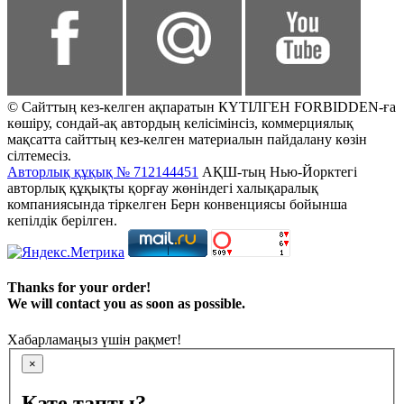
© Сайттың кез-келген ақпаратын КҮТІЛГЕН FORBIDDEN-ға
көшіру, сондай-ақ автордың келісімінсіз, коммерциялық
мақсатта сайттың кез-келген материалын пайдалану көзін
сілтемесіз.
Авторлық құқық № 712144451
АҚШ-тың Нью-Йорктегі
авторлық құқықты қорғау жөніндегі халықаралық
компаниясында тіркелген Берн конвенциясы бойынша
кепілдік берілген.
Thanks for your order!
We will contact you as soon as possible.
Хабарламаңыз үшін рақмет!
×
Қате тапты?