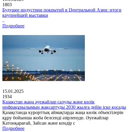
1803
Будущее индустрии покрытий в Центральной Азии: итоги
крупнейшей выставки
..
Подробнее
15.01.2025
1934
Қазақстан жаңа әуежайлар салуды және көлік
инфрақұрылымын жақсартуды 2030 жылға дейін іске қосады
Қазақстанда курорттық аймақтарда жаңа көлік объектілерін
құру бойынша жоба белсенді әзірленуде. Әуежайлар
Катонқарағай, Зайсан және кендір с
Подробнее