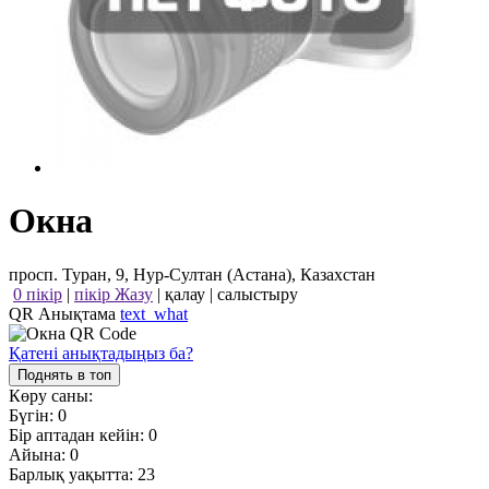
Окна
просп. Туран, 9, Нур-Султан (Астана), Казахстан
0 пікір
|
пікір Жазу
|
қалау
|
салыстыру
QR Анықтама
text_what
Қатені анықтадыңыз ба?
Поднять в топ
Көру саны:
Бүгін:
0
Бір аптадан кейін:
0
Айына:
0
Барлық уақытта:
23