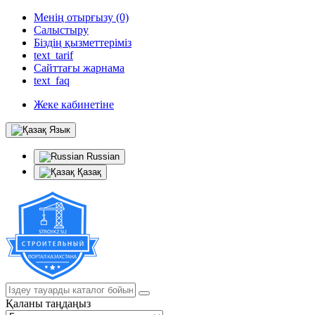
Менің отырғызу (0)
Салыстыру
Біздің қызметтеріміз
text_tarif
Сайттағы жарнама
text_faq
Жеке кабинетіне
Язык
Russian
Қазақ
Қаланы таңдаңыз