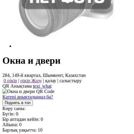
Окна и двери
284, 149-й квартал, Шымкент, Казахстан
0 пікір
|
пікір Жазу
|
қалау
|
салыстыру
QR Анықтама
text_what
Қатені анықтадыңыз ба?
Поднять в топ
Көру саны:
Бүгін:
0
Бір аптадан кейін:
0
Айына:
0
Барлық уақытта:
10