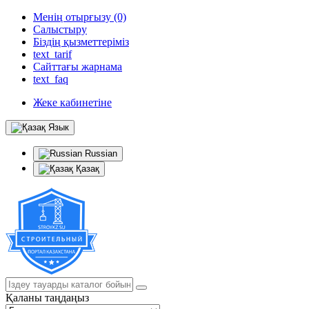
Менің отырғызу (0)
Салыстыру
Біздің қызметтеріміз
text_tarif
Сайттағы жарнама
text_faq
Жеке кабинетіне
Язык
Russian
Қазақ
Қаланы таңдаңыз