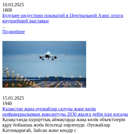
10.03.2025
1808
Будущее индустрии покрытий в Центральной Азии: итоги
крупнейшей выставки
..
Подробнее
15.01.2025
1940
Қазақстан жаңа әуежайлар салуды және көлік
инфрақұрылымын жақсартуды 2030 жылға дейін іске қосады
Қазақстанда курорттық аймақтарда жаңа көлік объектілерін
құру бойынша жоба белсенді әзірленуде. Әуежайлар
Катонқарағай, Зайсан және кендір с