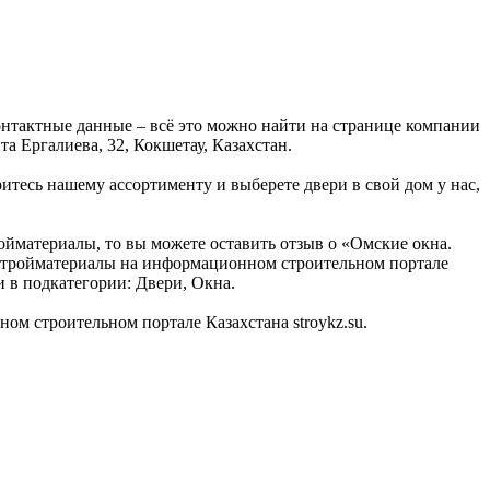
онтактные данные – всё это можно найти на странице компании
а Ергалиева, 32, Кокшетау, Казахстан.
итесь нашему ассортименту и выберете двери в свой дом у нас,
ойматериалы, то вы можете оставить отзыв о «Омские окна.
и Стройматериалы на информационном строительном портале
и в подкатегории: Двери, Окна.
м строительном портале Казахстана stroykz.su.