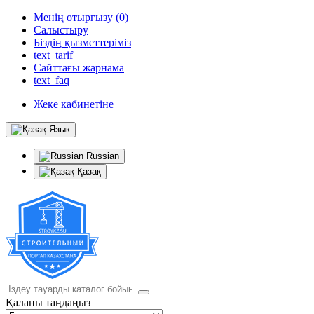
Менің отырғызу (0)
Салыстыру
Біздің қызметтеріміз
text_tarif
Сайттағы жарнама
text_faq
Жеке кабинетіне
Язык
Russian
Қазақ
Қаланы таңдаңыз