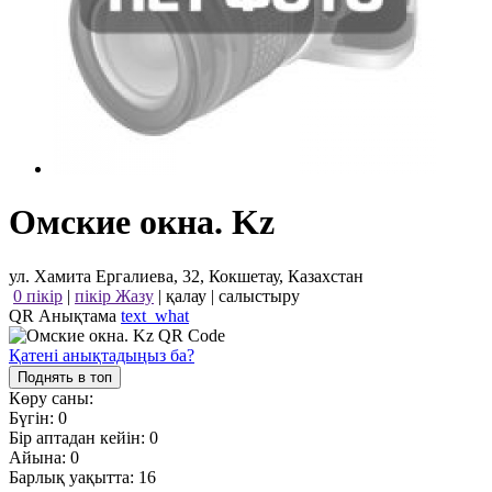
Омские окна. Kz
ул. Хамита Ергалиева, 32, Кокшетау, Казахстан
0 пікір
|
пікір Жазу
|
қалау
|
салыстыру
QR Анықтама
text_what
Қатені анықтадыңыз ба?
Поднять в топ
Көру саны:
Бүгін:
0
Бір аптадан кейін:
0
Айына:
0
Барлық уақытта:
16