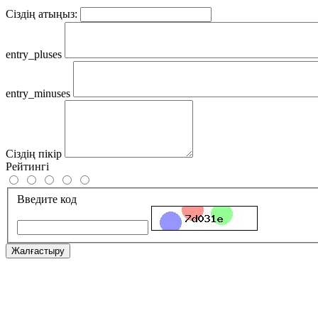
Сіздің атыңыз:
entry_pluses
entry_minuses
Сіздің пікір
Рейтингі
Введите код
Жалғастыру