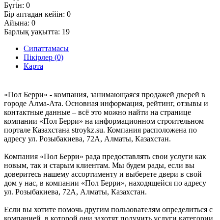
Бүгін:
0
Бір аптадан кейін:
0
Айына:
0
Барлық уақытта:
19
Сипаттамасы
Пікірлер (0)
Карта
«Пол Берри» - компания, занимающаяся продажей дверей в
городе Алма-Ата. Основная информация, рейтинг, отзывы и
контактные данные – всё это можно найти на странице
компании «Пол Берри» на информационном строительном
портале Казахстана stroykz.su. Компания расположена по
адресу ул. Розыбакиева, 72А, Алматы, Казахстан.
Компания «Пол Берри» рада предоставлять свои услуги как
новым, так и старым клиентам. Мы будем рады, если вы
доверитесь нашему ассортименту и выберете двери в свой
дом у нас, в компании «Пол Берри», находящейся по адресу
ул. Розыбакиева, 72А, Алматы, Казахстан.
Если вы хотите помочь другим пользователям определиться с
компанией, в которой они захотят получить услуги категории