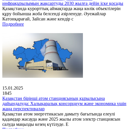
инфрақұрылымын жақсартуды 2030 жылға дейін іске қосады
Қазақстанда курорттық аймақтарда жаңа көлік объектілерін
құру бойынша жоба белсенді әзірленуде. Әуежайлар
Катонқарағай, Зайсан және кендір с
Подробнее
15.01.2025
1845
Қазақстан бірінші атом станциясының құрылысына
дайындалуда: Халықаралық консорциум және экономика үшін
жаңа перспективалар
Қазақстан атом энергетикасын дамыту бағытында елеулі
қадамдар жасауда және 2025 жылы атом электр станциясын
салуда маңызды кезең күтілуде. Е