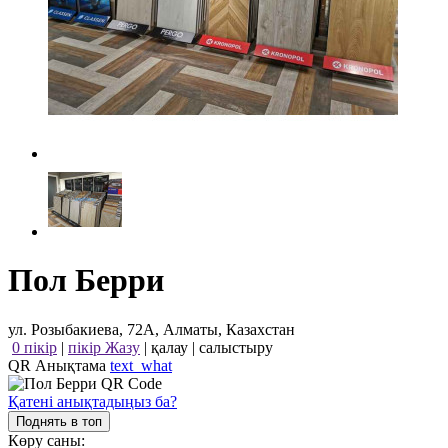
Пол Берри
ул. Розыбакиева, 72А, Алматы, Казахстан
0 пікір
|
пікір Жазу
|
қалау
|
салыстыру
QR Анықтама
text_what
Қатені анықтадыңыз ба?
Поднять в топ
Көру саны: