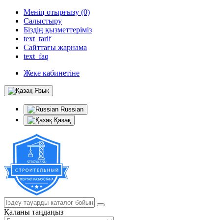
Менің отырғызу (0)
Салыстыру
Біздің қызметтеріміз
text_tarif
Сайттағы жарнама
text_faq
Жеке кабинетіне
Язык
Russian
Қазақ
Қаланы таңдаңыз