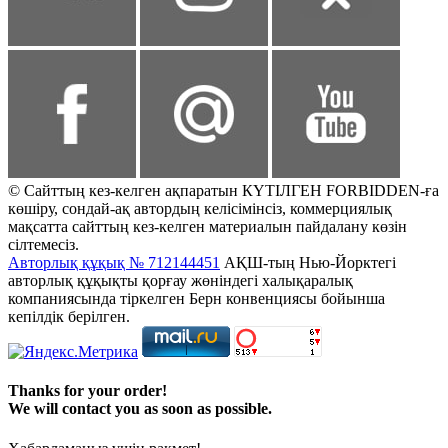
© Сайттың кез-келген ақпаратын КҮТІЛГЕН FORBIDDEN-ға
көшіру, сондай-ақ автордың келісімінсіз, коммерциялық
мақсатта сайттың кез-келген материалын пайдалану көзін
сілтемесіз.
Авторлық құқық № 712144451
АҚШ-тың Нью-Йорктегі
авторлық құқықты қорғау жөніндегі халықаралық
компаниясында тіркелген Берн конвенциясы бойынша
кепілдік берілген.
Thanks for your order!
We will contact you as soon as possible.