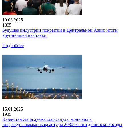
10.03.2025
1805
Будущее индустрии покрытий в Центральной Азии: итоги
крупнейшей выставки
..
Подробнее
15.01.2025
1935
Қазақстан жаңа әуежайлар салуды және көлік
инфрақұрылымын жақсартуды 2030 жылға дейін іске қосады