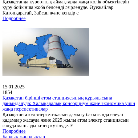
Қазақстанда курорттық аймақтарда жаңа көлік объектілерін
құру бойынша жоба белсенді әзірленуде. Әуежайлар
Катонқарағай, Зайсан және кендір с
Подробнее
15.01.2025
1854
Қазақстан бірінші атом станциясының құрылысына
дайындалуда: Халықаралық консорциум және экономика үшін
жаңа перспективалар
Қазақстан атом энергетикасын дамыту бағытында елеулі
қадамдар жасауда және 2025 жылы атом электр станциясын
салуда маңызды кезең күтілуде. Е
Подробнее
Барлық жаңалықтар