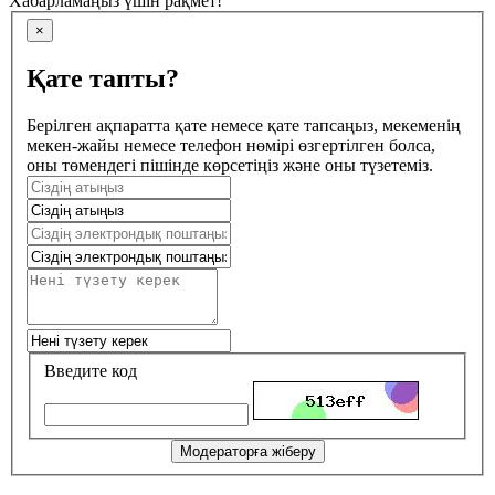
Хабарламаңыз үшін рақмет!
×
Қате тапты?
Берілген ақпаратта қате немесе қате тапсаңыз, мекеменің
мекен-жайы немесе телефон нөмірі өзгертілген болса,
оны төмендегі пішінде көрсетіңіз және оны түзетеміз.
Введите код
Модераторға жіберу