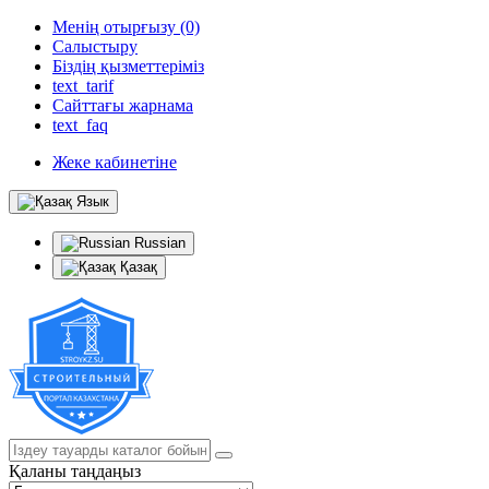
Менің отырғызу (0)
Салыстыру
Біздің қызметтеріміз
text_tarif
Сайттағы жарнама
text_faq
Жеке кабинетіне
Язык
Russian
Қазақ
Қаланы таңдаңыз