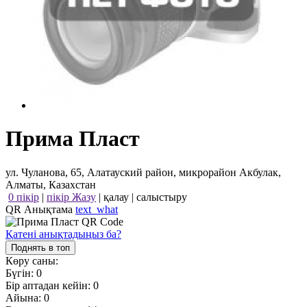
Прима Пласт
ул. Чуланова, 65, Алатауский район, микрорайон Акбулак,
Алматы, Казахстан
0 пікір
|
пікір Жазу
|
қалау
|
салыстыру
QR Анықтама
text_what
Қатені анықтадыңыз ба?
Поднять в топ
Көру саны:
Бүгін:
0
Бір аптадан кейін:
0
Айына:
0