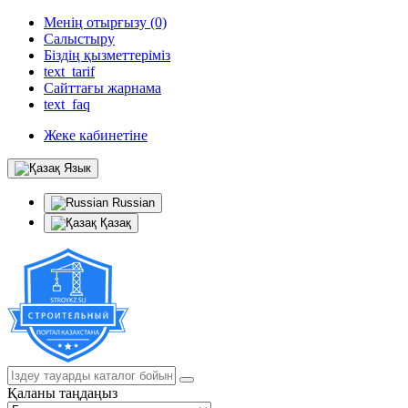
Менің отырғызу (0)
Салыстыру
Біздің қызметтеріміз
text_tarif
Сайттағы жарнама
text_faq
Жеке кабинетіне
Язык
Russian
Қазақ
Қаланы таңдаңыз