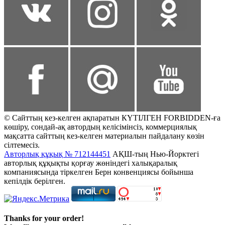
© Сайттың кез-келген ақпаратын КҮТІЛГЕН FORBIDDEN-ға
көшіру, сондай-ақ автордың келісімінсіз, коммерциялық
мақсатта сайттың кез-келген материалын пайдалану көзін
сілтемесіз.
Авторлық құқық № 712144451
АҚШ-тың Нью-Йорктегі
авторлық құқықты қорғау жөніндегі халықаралық
компаниясында тіркелген Берн конвенциясы бойынша
кепілдік берілген.
Thanks for your order!