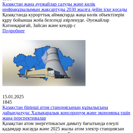
Қазақстан жаңа әуежайлар салуды және көлік
инфрақұрылымын жақсартуды 2030 жылға дейін іске қосады
Қазақстанда курорттық аймақтарда жаңа көлік объектілерін
құру бойынша жоба белсенді әзірленуде. Әуежайлар
Катонқарағай, Зайсан және кендір с
Подробнее
15.01.2025
1845
Қазақстан бірінші атом станциясының құрылысына
дайындалуда: Халықаралық консорциум және экономика үшін
жаңа перспективалар
Қазақстан атом энергетикасын дамыту бағытында елеулі
қадамдар жасауда және 2025 жылы атом электр станциясын