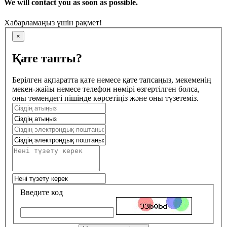
We will contact you as soon as possible.
Хабарламаңыз үшін рақмет!
×
Қате тапты?
Берілген ақпаратта қате немесе қате тапсаңыз, мекеменің
мекен-жайы немесе телефон нөмірі өзгертілген болса,
оны төмендегі пішінде көрсетіңіз және оны түзетеміз.
Введите код