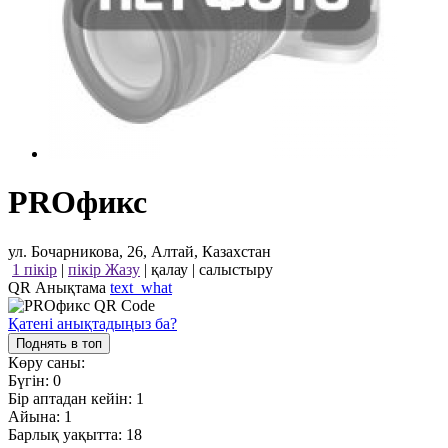
PROфикс
ул. Бочарникова, 26, Алтай, Казахстан
1 пікір
|
пікір Жазу
|
қалау
|
салыстыру
QR Анықтама
text_what
Қатені анықтадыңыз ба?
Поднять в топ
Көру саны:
Бүгін:
0
Бір аптадан кейін:
1
Айына:
1
Барлық уақытта:
18