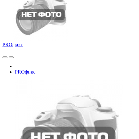
PROфикс
PROфикс