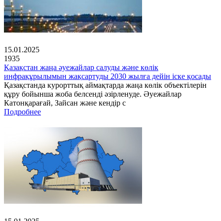
15.01.2025
1935
Қазақстан жаңа әуежайлар салуды және көлік
инфрақұрылымын жақсартуды 2030 жылға дейін іске қосады
Қазақстанда курорттық аймақтарда жаңа көлік объектілерін
құру бойынша жоба белсенді әзірленуде. Әуежайлар
Катонқарағай, Зайсан және кендір с
Подробнее