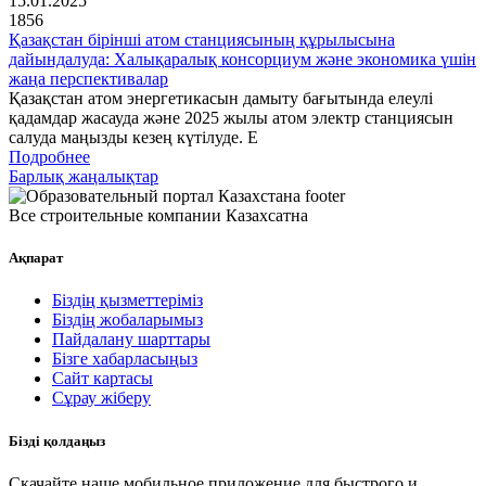
15.01.2025
1856
Қазақстан бірінші атом станциясының құрылысына
дайындалуда: Халықаралық консорциум және экономика үшін
жаңа перспективалар
Қазақстан атом энергетикасын дамыту бағытында елеулі
қадамдар жасауда және 2025 жылы атом электр станциясын
салуда маңызды кезең күтілуде. Е
Подробнее
Барлық жаңалықтар
Все строительные компании Казахсатна
Ақпарат
Біздің қызметтеріміз
Біздің жобаларымыз
Пайдалану шарттары
Бізге хабарласыңыз
Сайт картасы
Сұрау жіберу
Бізді қолдаңыз
Скачайте наше мобильное приложение для быстрого и