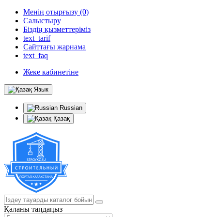
Менің отырғызу (0)
Салыстыру
Біздің қызметтеріміз
text_tarif
Сайттағы жарнама
text_faq
Жеке кабинетіне
Язык
Russian
Қазақ
Қаланы таңдаңыз