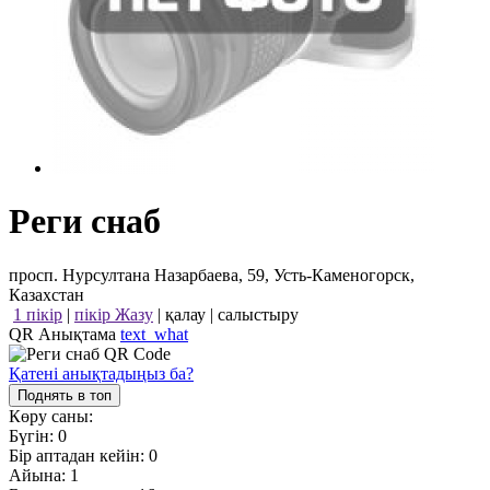
Реги снаб
просп. Нурсултана Назарбаева, 59, Усть-Каменогорск,
Казахстан
1 пікір
|
пікір Жазу
|
қалау
|
салыстыру
QR Анықтама
text_what
Қатені анықтадыңыз ба?
Поднять в топ
Көру саны:
Бүгін:
0
Бір аптадан кейін:
0
Айына:
1