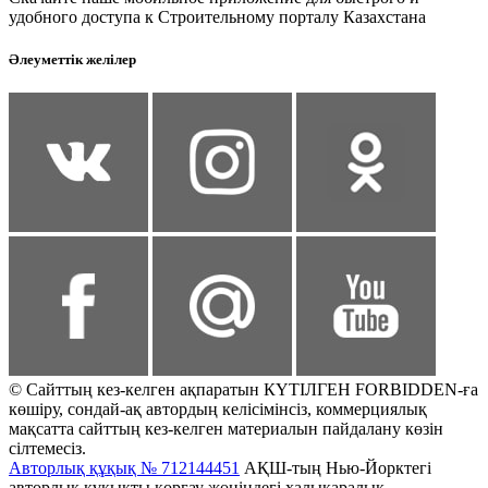
удобного доступа к Строительному порталу Казахстана
Әлеуметтік желілер
© Сайттың кез-келген ақпаратын КҮТІЛГЕН FORBIDDEN-ға
көшіру, сондай-ақ автордың келісімінсіз, коммерциялық
мақсатта сайттың кез-келген материалын пайдалану көзін
сілтемесіз.
Авторлық құқық № 712144451
АҚШ-тың Нью-Йорктегі
авторлық құқықты қорғау жөніндегі халықаралық