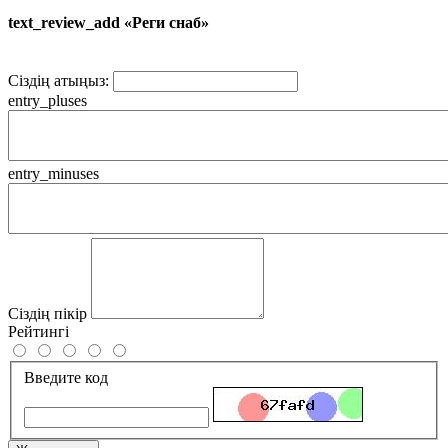
text_review_add «Реги снаб»
Сіздің атыңыз:
entry_pluses
entry_minuses
Сіздің пікір
Рейтингі
Введите код