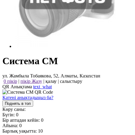
Система СМ
ул. Жамбыла Тобаякова, 52, Алматы, Казахстан
0 пікір
|
пікір Жазу
|
қалау
|
салыстыру
QR Анықтама
text_what
Қатені анықтадыңыз ба?
Поднять в топ
Көру саны:
Бүгін:
0
Бір аптадан кейін:
0
Айына:
0
Барлық уақытта:
10