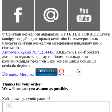
© Сайттың кез-келген ақпаратын КҮТІЛГЕН FORBIDDEN-ға
көшіру, сондай-ақ автордың келісімінсіз, коммерциялық
мақсатта сайттың кез-келген материалын пайдалану көзін
сілтемесіз.
Авторлық құқық № 712144451
АҚШ-тың Нью-Йорктегі
авторлық құқықты қорғау жөніндегі халықаралық
компаниясында тіркелген Берн конвенциясы бойынша
кепілдік берілген.
Thanks for your order!
We will contact you as soon as possible.
Хабарламаңыз үшін рақмет!
×