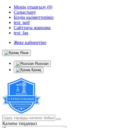
Менің отырғызу (0)
Салыстыру
Біздің қызметтеріміз
text_tarif
Сайттағы жарнама
text_faq
Жеке кабинетіне
Язык
Russian
Қазақ
Қаланы таңдаңыз