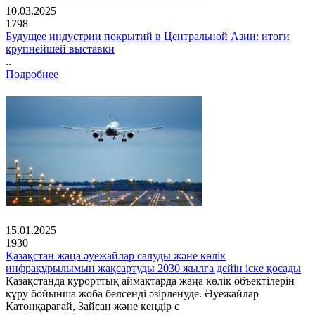
10.03.2025
1798
Будущее индустрии покрытий в Центральной Азии: итоги
крупнейшей выставки
..
Подробнее
15.01.2025
1930
Қазақстан жаңа әуежайлар салуды және көлік
инфрақұрылымын жақсартуды 2030 жылға дейін іске қосады
Қазақстанда курорттық аймақтарда жаңа көлік объектілерін
құру бойынша жоба белсенді әзірленуде. Әуежайлар
Катонқарағай, Зайсан және кендір с