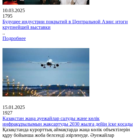
10.03.2025
1795
Будущее индустрии покрытий в Центральной Азии: итоги
крупнейшей выставки
..
Подробнее
15.01.2025
1927
Қазақстан жаңа әуежайлар салуды және көлік
инфрақұрылымын жақсартуды 2030 жылға дейін іске қосады
Қазақстанда курорттық аймақтарда жаңа көлік объектілерін
құру бойынша жоба белсенді әзірленуде. Әуежайлар