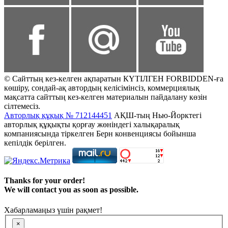
© Сайттың кез-келген ақпаратын КҮТІЛГЕН FORBIDDEN-ға
көшіру, сондай-ақ автордың келісімінсіз, коммерциялық
мақсатта сайттың кез-келген материалын пайдалану көзін
сілтемесіз.
Авторлық құқық № 712144451
АҚШ-тың Нью-Йорктегі
авторлық құқықты қорғау жөніндегі халықаралық
компаниясында тіркелген Берн конвенциясы бойынша
кепілдік берілген.
Thanks for your order!
We will contact you as soon as possible.
Хабарламаңыз үшін рақмет!
×