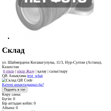
Склад
ул. Шаймердена Косшыгулулы, 11/3, Нур-Султан (Астана),
Казахстан
0 пікір
|
пікір Жазу
|
қалау
|
салыстыру
QR Анықтама
text_what
Қатені анықтадыңыз ба?
Поднять в топ
Көру саны:
Бүгін:
0
Бір аптадан кейін:
0
Айына:
0