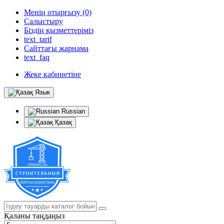
Менің отырғызу (0)
Салыстыру
Біздің қызметтеріміз
text_tarif
Сайттағы жарнама
text_faq
Жеке кабинетіне
Язык
Russian
Қазақ
Қаланы таңдаңыз