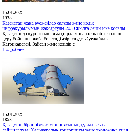
15.01.2025
1938
Қазақстан жаңа әуежайлар салуды және көлік
инфрақұрылымын жақсартуды 2030 жылға дейін іске қосады
Қазақстанда курорттық аймақтарда жаңа көлік объектілерін
құру бойынша жоба белсенді әзірленуде. Әуежайлар
Катонқарағай, Зайсан және кендір с
Подробнее
15.01.2025
1858
Қазақстан бірінші атом станциясының құрылысына
дайындалуда: Халықаралық консорциум және экономика үшін