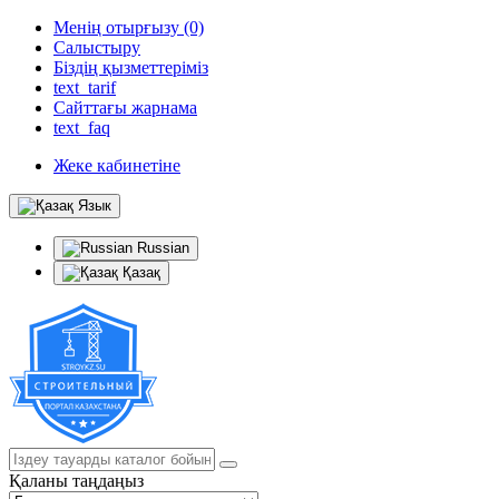
Менің отырғызу (0)
Салыстыру
Біздің қызметтеріміз
text_tarif
Сайттағы жарнама
text_faq
Жеке кабинетіне
Язык
Russian
Қазақ
Қаланы таңдаңыз