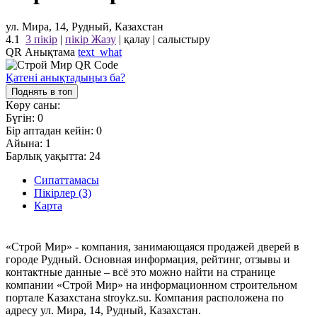
ул. Мира, 14, Рудный, Казахстан
4.1
3 пікір
|
пікір Жазу
|
қалау
|
салыстыру
QR Анықтама
text_what
Қатені анықтадыңыз ба?
Поднять в топ
Көру саны:
Бүгін:
0
Бір аптадан кейін:
0
Айына:
1
Барлық уақытта:
24
Сипаттамасы
Пікірлер (3)
Карта
«Строй Мир» - компания, занимающаяся продажей дверей в
городе Рудный. Основная информация, рейтинг, отзывы и
контактные данные – всё это можно найти на странице
компании «Строй Мир» на информационном строительном
портале Казахстана stroykz.su. Компания расположена по
адресу ул. Мира, 14, Рудный, Казахстан.