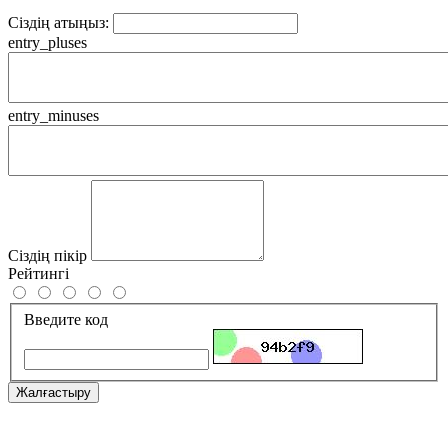
Сіздің атыңыз:
entry_pluses
entry_minuses
Сіздің пікір
Рейтингі
Введите код
Жалғастыру