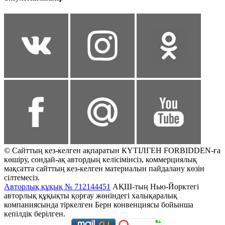
© Сайттың кез-келген ақпаратын КҮТІЛГЕН FORBIDDEN-ға
көшіру, сондай-ақ автордың келісімінсіз, коммерциялық
мақсатта сайттың кез-келген материалын пайдалану көзін
сілтемесіз.
Авторлық құқық № 712144451
АҚШ-тың Нью-Йорктегі
авторлық құқықты қорғау жөніндегі халықаралық
компаниясында тіркелген Берн конвенциясы бойынша
кепілдік берілген.