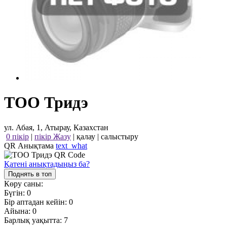
ТОО Тридэ
ул. Абая, 1, Атырау, Казахстан
0 пікір
|
пікір Жазу
|
қалау
|
салыстыру
QR Анықтама
text_what
Қатені анықтадыңыз ба?
Поднять в топ
Көру саны:
Бүгін:
0
Бір аптадан кейін:
0
Айына:
0
Барлық уақытта:
7