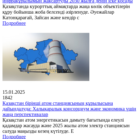
инфрақұрылымын жақсартуды 2030 жылға дейін іске қосады
Қазақстанда курорттық аймақтарда жаңа көлік объектілерін
құру бойынша жоба белсенді әзірленуде. Әуежайлар
Катонқарағай, Зайсан және кендір с
Подробнее
15.01.2025
1842
Қазақстан бірінші атом станциясының құрылысына
дайындалуда: Халықаралық консорциум және экономика үшін
жаңа перспективалар
Қазақстан атом энергетикасын дамыту бағытында елеулі
қадамдар жасауда және 2025 жылы атом электр станциясын
салуда маңызды кезең күтілуде. Е
Подробнее