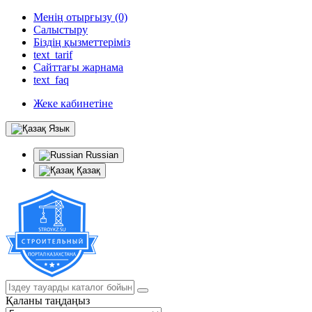
Менің отырғызу (0)
Салыстыру
Біздің қызметтеріміз
text_tarif
Сайттағы жарнама
text_faq
Жеке кабинетіне
Язык
Russian
Қазақ
Қаланы таңдаңыз