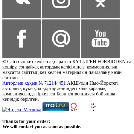
© Сайттың кез-келген ақпаратын КҮТІЛГЕН FORBIDDEN-ға
көшіру, сондай-ақ автордың келісімінсіз, коммерциялық
мақсатта сайттың кез-келген материалын пайдалану көзін
сілтемесіз.
Авторлық құқық № 712144451
АҚШ-тың Нью-Йорктегі
авторлық құқықты қорғау жөніндегі халықаралық
компаниясында тіркелген Берн конвенциясы бойынша
кепілдік берілген.
Thanks for your order!
We will contact you as soon as possible.