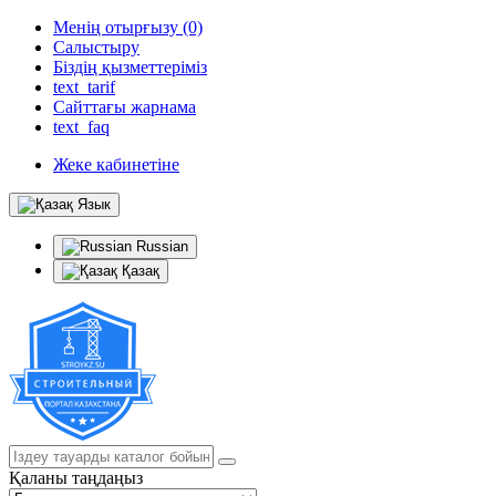
Менің отырғызу (0)
Салыстыру
Біздің қызметтеріміз
text_tarif
Сайттағы жарнама
text_faq
Жеке кабинетіне
Язык
Russian
Қазақ
Қаланы таңдаңыз