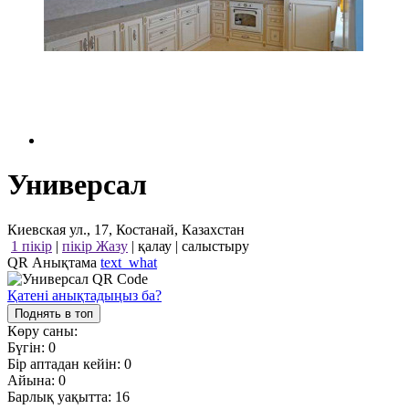
Универсал
Киевская ул., 17, Костанай, Казахстан
1 пікір
|
пікір Жазу
|
қалау
|
салыстыру
QR Анықтама
text_what
Қатені анықтадыңыз ба?
Поднять в топ
Көру саны:
Бүгін:
0
Бір аптадан кейін:
0
Айына:
0
Барлық уақытта:
16