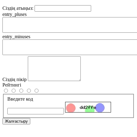
Сіздің атыңыз:
entry_pluses
entry_minuses
Сіздің пікір
Рейтингі
Введите код
Жалғастыру