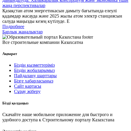
дайындалуда: Халықаралық консорциум және экономика үшін
жаңа перспективалар
Қазақстан атом энергетикасын дамыту бағытында елеулі
қадамдар жасауда және 2025 жылы атом электр станциясын
салуда маңызды кезең күтілуде. Е
Подробнее
Барлық жаңалықтар
Все строительные компании Казахсатна
Ақпарат
Біздің қызметтеріміз
Біздің жобаларымыз
Пайдалану шарттары
Бізге хабарласыңыз
Сайт картасы
Сұрау жіберу
Бізді қолдаңыз
Скачайте наше мобильное приложение для быстрого и
удобного доступа к Строительному порталу Казахстана