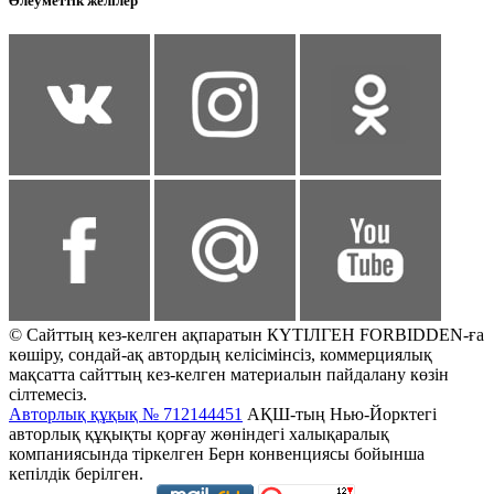
Әлеуметтік желілер
© Сайттың кез-келген ақпаратын КҮТІЛГЕН FORBIDDEN-ға
көшіру, сондай-ақ автордың келісімінсіз, коммерциялық
мақсатта сайттың кез-келген материалын пайдалану көзін
сілтемесіз.
Авторлық құқық № 712144451
АҚШ-тың Нью-Йорктегі
авторлық құқықты қорғау жөніндегі халықаралық
компаниясында тіркелген Берн конвенциясы бойынша
кепілдік берілген.