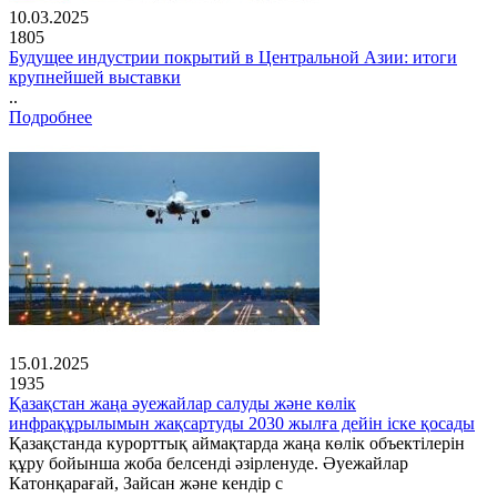
10.03.2025
1805
Будущее индустрии покрытий в Центральной Азии: итоги
крупнейшей выставки
..
Подробнее
15.01.2025
1935
Қазақстан жаңа әуежайлар салуды және көлік
инфрақұрылымын жақсартуды 2030 жылға дейін іске қосады
Қазақстанда курорттық аймақтарда жаңа көлік объектілерін
құру бойынша жоба белсенді әзірленуде. Әуежайлар
Катонқарағай, Зайсан және кендір с