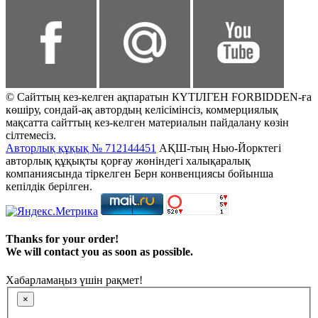
© Сайттың кез-келген ақпаратын КҮТІЛГЕН FORBIDDEN-ға
көшіру, сондай-ақ автордың келісімінсіз, коммерциялық
мақсатта сайттың кез-келген материалын пайдалану көзін
сілтемесіз.
Авторлық құқық № 712144451
АҚШ-тың Нью-Йорктегі
авторлық құқықты қорғау жөніндегі халықаралық
компаниясында тіркелген Берн конвенциясы бойынша
кепілдік берілген.
Thanks for your order!
We will contact you as soon as possible.
Хабарламаңыз үшін рақмет!
×