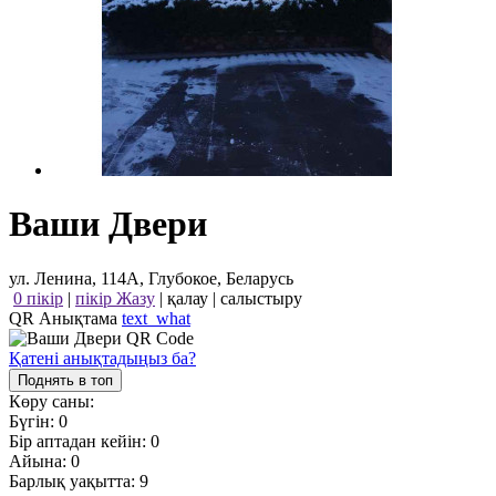
Ваши Двери
ул. Ленина, 114А, Глубокое, Беларусь
0 пікір
|
пікір Жазу
|
қалау
|
салыстыру
QR Анықтама
text_what
Қатені анықтадыңыз ба?
Поднять в топ
Көру саны:
Бүгін:
0
Бір аптадан кейін:
0
Айына:
0
Барлық уақытта:
9