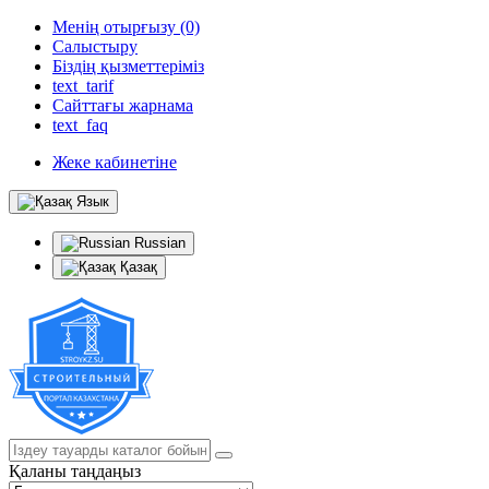
Менің отырғызу (0)
Салыстыру
Біздің қызметтеріміз
text_tarif
Сайттағы жарнама
text_faq
Жеке кабинетіне
Язык
Russian
Қазақ
Қаланы таңдаңыз