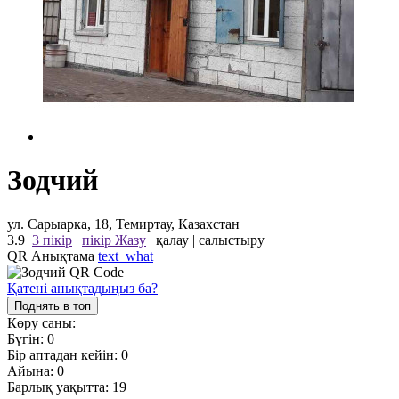
Зодчий
ул. Сарыарка, 18, Темиртау, Казахстан
3.9
3 пікір
|
пікір Жазу
|
қалау
|
салыстыру
QR Анықтама
text_what
Қатені анықтадыңыз ба?
Поднять в топ
Көру саны:
Бүгін:
0
Бір аптадан кейін:
0
Айына:
0
Барлық уақытта:
19