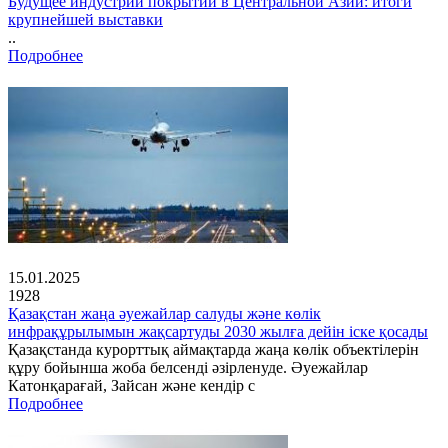
Будущее индустрии покрытий в Центральной Азии: итоги
крупнейшей выставки
..
Подробнее
15.01.2025
1928
Қазақстан жаңа әуежайлар салуды және көлік
инфрақұрылымын жақсартуды 2030 жылға дейін іске қосады
Қазақстанда курорттық аймақтарда жаңа көлік объектілерін
құру бойынша жоба белсенді әзірленуде. Әуежайлар
Катонқарағай, Зайсан және кендір с
Подробнее