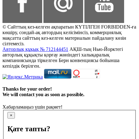
© Сайттың кез-келген ақпаратын КҮТІЛГЕН FORBIDDEN-ға
көшіру, сондай-ақ автордың келісімінсіз, коммерциялық
мақсатта сайттың кез-келген материалын пайдалану көзін
сілтемесіз.
Авторлық құқық № 712144451
АҚШ-тың Нью-Йорктегі
авторлық құқықты қорғау жөніндегі халықаралық
компаниясында тіркелген Берн конвенциясы бойынша
кепілдік берілген.
Thanks for your order!
We will contact you as soon as possible.
Хабарламаңыз үшін рақмет!
×
Қате тапты?