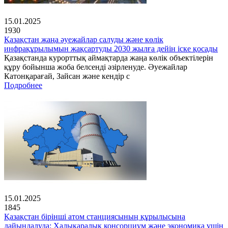
15.01.2025
1930
Қазақстан жаңа әуежайлар салуды және көлік
инфрақұрылымын жақсартуды 2030 жылға дейін іске қосады
Қазақстанда курорттық аймақтарда жаңа көлік объектілерін
құру бойынша жоба белсенді әзірленуде. Әуежайлар
Катонқарағай, Зайсан және кендір с
Подробнее
15.01.2025
1845
Қазақстан бірінші атом станциясының құрылысына
дайындалуда: Халықаралық консорциум және экономика үшін