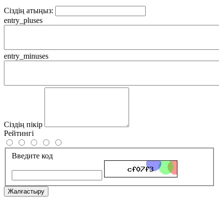
Сіздің атыңыз:
entry_pluses
entry_minuses
Сіздің пікір
Рейтингі
Введите код
Жалғастыру