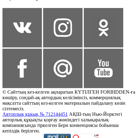
© Сайттың кез-келген ақпаратын КҮТІЛГЕН FORBIDDEN-ға
көшіру, сондай-ақ автордың келісімінсіз, коммерциялық
мақсатта сайттың кез-келген материалын пайдалану көзін
сілтемесіз.
Авторлық құқық № 712144451
АҚШ-тың Нью-Йорктегі
авторлық құқықты қорғау жөніндегі халықаралық
компаниясында тіркелген Берн конвенциясы бойынша
кепілдік берілген.