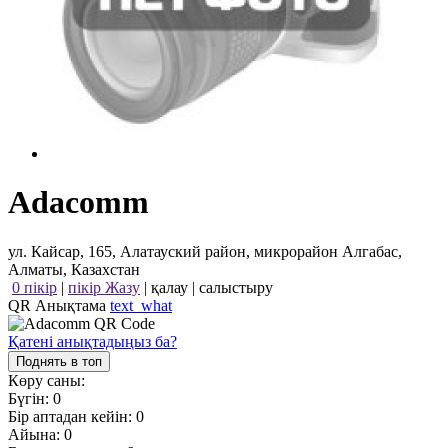
Adacomm
ул. Кайсар, 165, Алатауский район, микрорайон Алгабас,
Алматы, Казахстан
0 пікір
|
пікір Жазу
|
қалау
|
салыстыру
QR Анықтама
text_what
Қатені анықтадыңыз ба?
Поднять в топ
Көру саны:
Бүгін:
0
Бір аптадан кейін:
0
Айына:
0