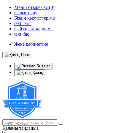
Менің отырғызу (0)
Салыстыру
Біздің қызметтеріміз
text_tarif
Сайттағы жарнама
text_faq
Жеке кабинетіне
Язык
Russian
Қазақ
Қаланы таңдаңыз