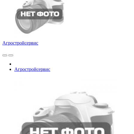
Агростройсервис
Агростройсервис