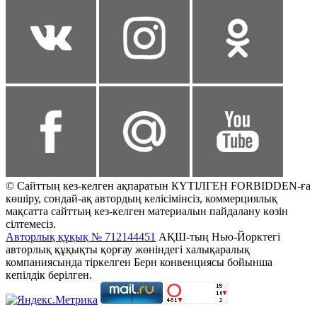
© Сайттың кез-келген ақпаратын КҮТІЛГЕН FORBIDDEN-ға
көшіру, сондай-ақ автордың келісімінсіз, коммерциялық
мақсатта сайттың кез-келген материалын пайдалану көзін
сілтемесіз.
Авторлық құқық № 712144451
АҚШ-тың Нью-Йорктегі
авторлық құқықты қорғау жөніндегі халықаралық
компаниясында тіркелген Берн конвенциясы бойынша
кепілдік берілген.