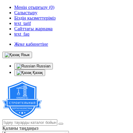
Менің отырғызу (0)
Салыстыру
Біздің қызметтеріміз
text_tarif
Сайттағы жарнама
text_faq
Жеке кабинетіне
Язык
Russian
Қазақ
Қаланы таңдаңыз