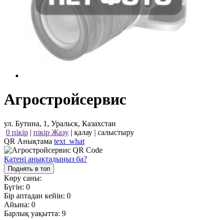
Агростройсервис
ул. Бутина, 1, Уральск, Казахстан
0 пікір
|
пікір Жазу
|
қалау
|
салыстыру
QR Анықтама
text_what
Қатені анықтадыңыз ба?
Поднять в топ
Көру саны:
Бүгін:
0
Бір аптадан кейін:
0
Айына:
0
Барлық уақытта:
9