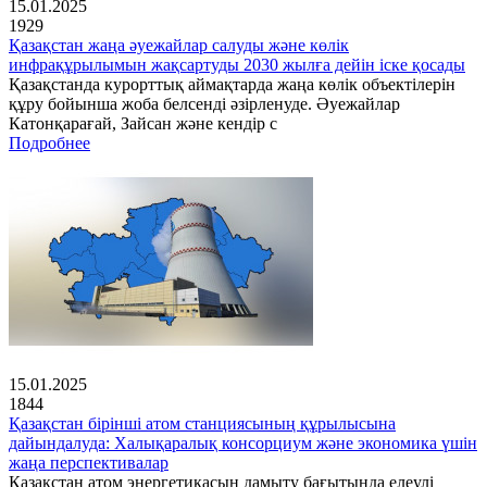
15.01.2025
1929
Қазақстан жаңа әуежайлар салуды және көлік
инфрақұрылымын жақсартуды 2030 жылға дейін іске қосады
Қазақстанда курорттық аймақтарда жаңа көлік объектілерін
құру бойынша жоба белсенді әзірленуде. Әуежайлар
Катонқарағай, Зайсан және кендір с
Подробнее
15.01.2025
1844
Қазақстан бірінші атом станциясының құрылысына
дайындалуда: Халықаралық консорциум және экономика үшін
жаңа перспективалар
Қазақстан атом энергетикасын дамыту бағытында елеулі