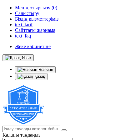
Менің отырғызу (0)
Салыстыру
Біздің қызметтеріміз
text_tarif
Сайттағы жарнама
text_faq
Жеке кабинетіне
Язык
Russian
Қазақ
Қаланы таңдаңыз