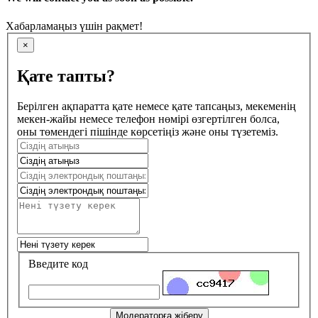
Хабарламаңыз үшін рақмет!
×
Қате тапты?
Берілген ақпаратта қате немесе қате тапсаңыз, мекеменің
мекен-жайы немесе телефон нөмірі өзгертілген болса,
оны төмендегі пішінде көрсетіңіз және оны түзетеміз.
Введите код
Модераторға жіберу