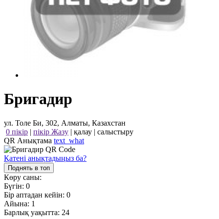
Бригадир
ул. Толе Би, 302, Алматы, Казахстан
0 пікір
|
пікір Жазу
|
қалау
|
салыстыру
QR Анықтама
text_what
Қатені анықтадыңыз ба?
Поднять в топ
Көру саны:
Бүгін:
0
Бір аптадан кейін:
0
Айына:
1
Барлық уақытта:
24