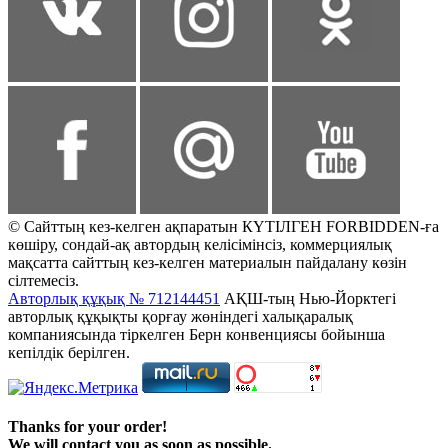
© Сайттың кез-келген ақпаратын КҮТІЛГЕН FORBIDDEN-ға
көшіру, сондай-ақ автордың келісімінсіз, коммерциялық
мақсатта сайттың кез-келген материалын пайдалану көзін
сілтемесіз.
Авторлық құқық № 712144451
АҚШ-тың Нью-Йорктегі
авторлық құқықты қорғау жөніндегі халықаралық
компаниясында тіркелген Берн конвенциясы бойынша
кепілдік берілген.
Thanks for your order!
We will contact you as soon as possible.