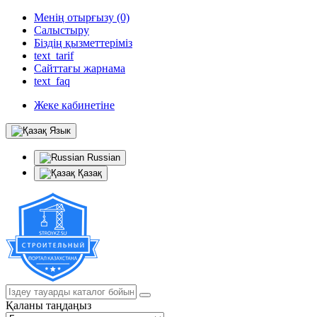
Менің отырғызу (0)
Салыстыру
Біздің қызметтеріміз
text_tarif
Сайттағы жарнама
text_faq
Жеке кабинетіне
Язык
Russian
Қазақ
Қаланы таңдаңыз