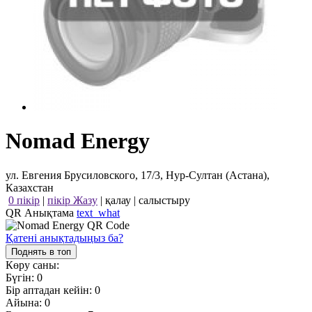
Nomad Energy
ул. Евгения Брусиловского, 17/3, Нур-Султан (Астана),
Казахстан
0 пікір
|
пікір Жазу
|
қалау
|
салыстыру
QR Анықтама
text_what
Қатені анықтадыңыз ба?
Поднять в топ
Көру саны:
Бүгін:
0
Бір аптадан кейін:
0
Айына:
0