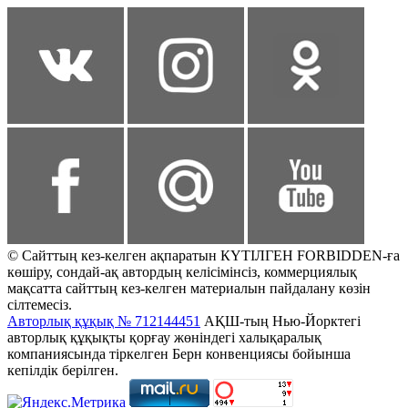
© Сайттың кез-келген ақпаратын КҮТІЛГЕН FORBIDDEN-ға
көшіру, сондай-ақ автордың келісімінсіз, коммерциялық
мақсатта сайттың кез-келген материалын пайдалану көзін
сілтемесіз.
Авторлық құқық № 712144451
АҚШ-тың Нью-Йорктегі
авторлық құқықты қорғау жөніндегі халықаралық
компаниясында тіркелген Берн конвенциясы бойынша
кепілдік берілген.