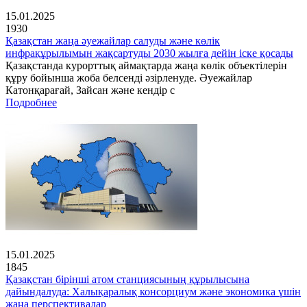
15.01.2025
1930
Қазақстан жаңа әуежайлар салуды және көлік
инфрақұрылымын жақсартуды 2030 жылға дейін іске қосады
Қазақстанда курорттық аймақтарда жаңа көлік объектілерін
құру бойынша жоба белсенді әзірленуде. Әуежайлар
Катонқарағай, Зайсан және кендір с
Подробнее
15.01.2025
1845
Қазақстан бірінші атом станциясының құрылысына
дайындалуда: Халықаралық консорциум және экономика үшін
жаңа перспективалар