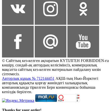
© Сайттың кез-келген ақпаратын КҮТІЛГЕН FORBIDDEN-ға
көшіру, сондай-ақ автордың келісімінсіз, коммерциялық
мақсатта сайттың кез-келген материалын пайдалану көзін
сілтемесіз.
Авторлық құқық № 712144451
АҚШ-тың Нью-Йорктегі
авторлық құқықты қорғау жөніндегі халықаралық
компаниясында тіркелген Берн конвенциясы бойынша
кепілдік берілген.
Thanks for your order!