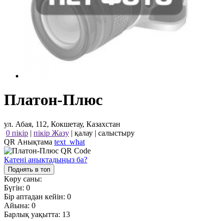
Платон-Плюс
ул. Абая, 112, Кокшетау, Казахстан
0 пікір
|
пікір Жазу
|
қалау
|
салыстыру
QR Анықтама
text_what
Қатені анықтадыңыз ба?
Поднять в топ
Көру саны:
Бүгін:
0
Бір аптадан кейін:
0
Айына:
0
Барлық уақытта:
13