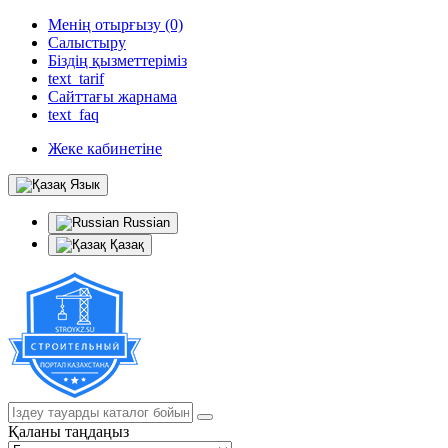
Менің отырғызу (0)
Салыстыру
Біздің қызметтеріміз
text_tarif
Сайттағы жарнама
text_faq
Жеке кабинетіне
Язык
Russian
Қазақ
Қаланы таңдаңыз