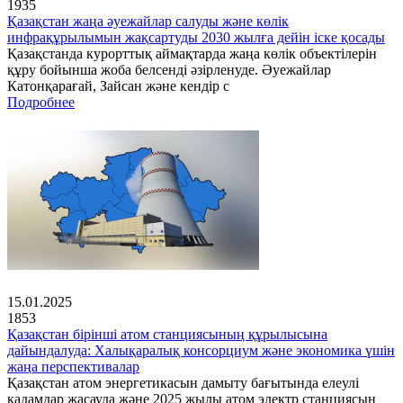
1935
Қазақстан жаңа әуежайлар салуды және көлік
инфрақұрылымын жақсартуды 2030 жылға дейін іске қосады
Қазақстанда курорттық аймақтарда жаңа көлік объектілерін
құру бойынша жоба белсенді әзірленуде. Әуежайлар
Катонқарағай, Зайсан және кендір с
Подробнее
15.01.2025
1853
Қазақстан бірінші атом станциясының құрылысына
дайындалуда: Халықаралық консорциум және экономика үшін
жаңа перспективалар
Қазақстан атом энергетикасын дамыту бағытында елеулі
қадамдар жасауда және 2025 жылы атом электр станциясын