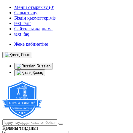
Менің отырғызу (0)
Салыстыру
Біздің қызметтеріміз
text_tarif
Сайттағы жарнама
text_faq
Жеке кабинетіне
Язык
Russian
Қазақ
Қаланы таңдаңыз