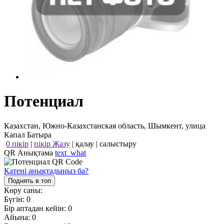
Потенциал
Казахстан, Южно-Казахстанская область, Шымкент, улица
Капал Батыра
0 пікір
|
пікір Жазу
|
қалау
|
салыстыру
QR Анықтама
text_what
Қатені анықтадыңыз ба?
Поднять в топ
Көру саны:
Бүгін:
0
Бір аптадан кейін:
0
Айына:
0