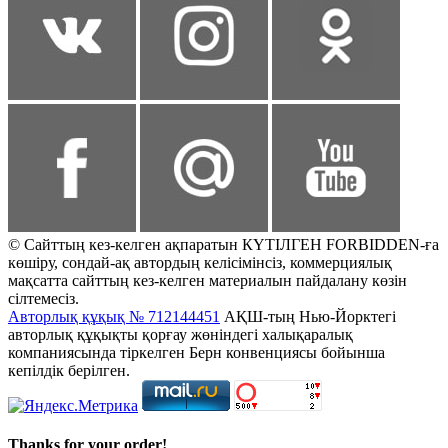
© Сайттың кез-келген ақпаратын КҮТІЛГЕН FORBIDDEN-ға
көшіру, сондай-ақ автордың келісімінсіз, коммерциялық
мақсатта сайттың кез-келген материалын пайдалану көзін
сілтемесіз.
Авторлық құқық № 712144451
АҚШ-тың Нью-Йорктегі
авторлық құқықты қорғау жөніндегі халықаралық
компаниясында тіркелген Берн конвенциясы бойынша
кепілдік берілген.
Thanks for your order!