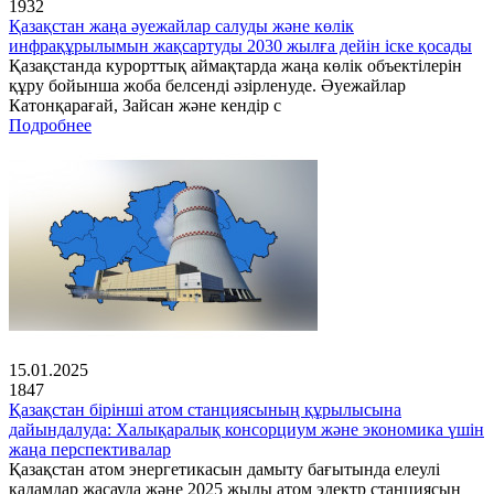
1932
Қазақстан жаңа әуежайлар салуды және көлік
инфрақұрылымын жақсартуды 2030 жылға дейін іске қосады
Қазақстанда курорттық аймақтарда жаңа көлік объектілерін
құру бойынша жоба белсенді әзірленуде. Әуежайлар
Катонқарағай, Зайсан және кендір с
Подробнее
15.01.2025
1847
Қазақстан бірінші атом станциясының құрылысына
дайындалуда: Халықаралық консорциум және экономика үшін
жаңа перспективалар
Қазақстан атом энергетикасын дамыту бағытында елеулі
қадамдар жасауда және 2025 жылы атом электр станциясын