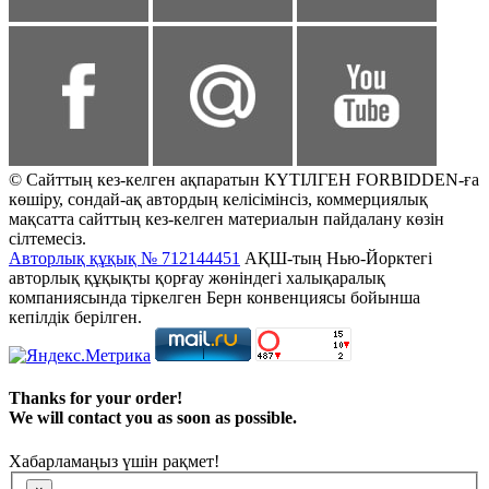
© Сайттың кез-келген ақпаратын КҮТІЛГЕН FORBIDDEN-ға
көшіру, сондай-ақ автордың келісімінсіз, коммерциялық
мақсатта сайттың кез-келген материалын пайдалану көзін
сілтемесіз.
Авторлық құқық № 712144451
АҚШ-тың Нью-Йорктегі
авторлық құқықты қорғау жөніндегі халықаралық
компаниясында тіркелген Берн конвенциясы бойынша
кепілдік берілген.
Thanks for your order!
We will contact you as soon as possible.
Хабарламаңыз үшін рақмет!