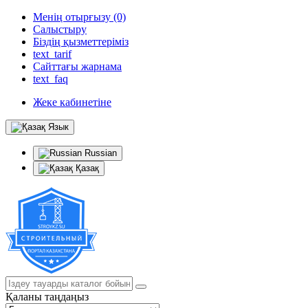
Менің отырғызу (0)
Салыстыру
Біздің қызметтеріміз
text_tarif
Сайттағы жарнама
text_faq
Жеке кабинетіне
Язык
Russian
Қазақ
Қаланы таңдаңыз