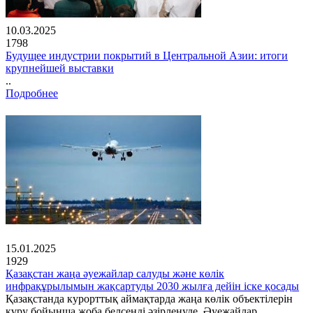
10.03.2025
1798
Будущее индустрии покрытий в Центральной Азии: итоги
крупнейшей выставки
..
Подробнее
15.01.2025
1929
Қазақстан жаңа әуежайлар салуды және көлік
инфрақұрылымын жақсартуды 2030 жылға дейін іске қосады
Қазақстанда курорттық аймақтарда жаңа көлік объектілерін
құру бойынша жоба белсенді әзірленуде. Әуежайлар