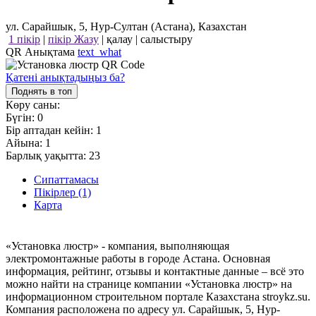
ул. Сарайшык, 5, Нур-Султан (Астана), Казахстан
1 пікір
|
пікір Жазу
|
қалау
|
салыстыру
QR Анықтама
text_what
Қатені анықтадыңыз ба?
Поднять в топ
Көру саны:
Бүгін:
0
Бір аптадан кейін:
1
Айына:
1
Барлық уақытта:
23
Сипаттамасы
Пікірлер (1)
Карта
«Установка люстр» - компания, выполняющая
электромонтажные работы в городе Астана. Основная
информация, рейтинг, отзывы и контактные данные – всё это
можно найти на странице компании «Установка люстр» на
информационном строительном портале Казахстана stroykz.su.
Компания расположена по адресу ул. Сарайшык, 5, Нур-