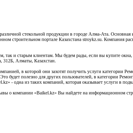
и различной стекольной продукции в городе Алма-Ата. Основная 
ном строительном портале Казахстана stroykz.su. Компания рас
м, так и старым клиентам. Мы будем рады, если вы купите окна,
, 312Б, Алматы, Казахстан.
мпанией, в которой они захотят получить услуги категории Ремон
Это будет полезно для других пользователей, в категории Ремо
l.kz» - одна из таких компаний, которая оказывает услуги в по
ывы о компании «Baikel.kz» Вы найдете на информационном строи