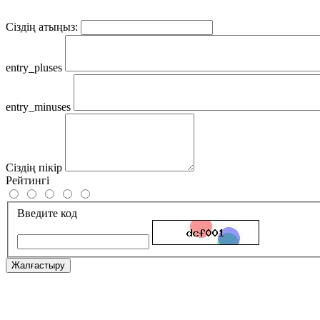
Сіздің атыңыз:
entry_pluses
entry_minuses
Сіздің пікір
Рейтингі
Введите код
Жалғастыру