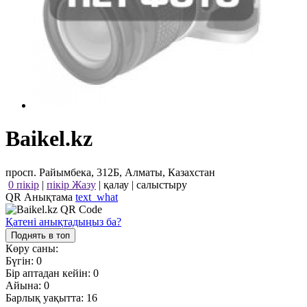
Baikel.kz
просп. Райымбека, 312Б, Алматы, Казахстан
0 пікір
|
пікір Жазу
|
қалау
|
салыстыру
QR Анықтама
text_what
Қатені анықтадыңыз ба?
Поднять в топ
Көру саны:
Бүгін:
0
Бір аптадан кейін:
0
Айына:
0
Барлық уақытта:
16