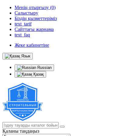
Менің отырғызу (0)
Салыстыру
Біздің қызметтеріміз
text_tarif
Сайттағы жарнама
text_faq
Жеке кабинетіне
Язык
Russian
Қазақ
Қаланы таңдаңыз